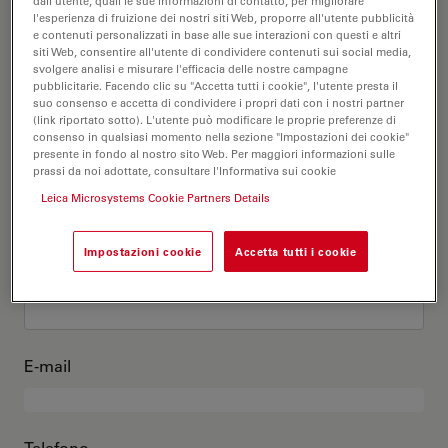
Questo sono io
dall'utente, quali le sue informazioni di contatto, per migliorare
l'esperienza di fruizione dei nostri siti Web, proporre all'utente pubblicità
e contenuti personalizzati in base alle sue interazioni con questi e altri
siti Web, consentire all'utente di condividere contenuti sui social media,
Titolo accademico
opzionale
svolgere analisi e misurare l'efficacia delle nostre campagne
pubblicitarie. Facendo clic su "Accetta tutti i cookie", l'utente presta il
suo consenso e accetta di condividere i propri dati con i nostri partner
(link riportato sotto). L'utente può modificare le proprie preferenze di
consenso in qualsiasi momento nella sezione "Impostazioni dei cookie"
presente in fondo al nostro sito Web. Per maggiori informazioni sulle
Nome
prassi da noi adottate, consultare l'Informativa sui cookie
Leica Microsystems Cookie Partners Details
Impostazioni cookie
Accetta tutti i cookie
Cognome
E-mail
Telefono