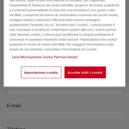
Questo sono io
dall'utente, quali le sue informazioni di contatto, per migliorare
l'esperienza di fruizione dei nostri siti Web, proporre all'utente pubblicità
e contenuti personalizzati in base alle sue interazioni con questi e altri
siti Web, consentire all'utente di condividere contenuti sui social media,
Titolo accademico
opzionale
svolgere analisi e misurare l'efficacia delle nostre campagne
pubblicitarie. Facendo clic su "Accetta tutti i cookie", l'utente presta il
suo consenso e accetta di condividere i propri dati con i nostri partner
(link riportato sotto). L'utente può modificare le proprie preferenze di
consenso in qualsiasi momento nella sezione "Impostazioni dei cookie"
presente in fondo al nostro sito Web. Per maggiori informazioni sulle
Nome
prassi da noi adottate, consultare l'Informativa sui cookie
Leica Microsystems Cookie Partners Details
Impostazioni cookie
Accetta tutti i cookie
Cognome
E-mail
Telefono