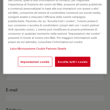
Questo sono io
dall'utente, quali le sue informazioni di contatto, per migliorare
l'esperienza di fruizione dei nostri siti Web, proporre all'utente pubblicità
e contenuti personalizzati in base alle sue interazioni con questi e altri
siti Web, consentire all'utente di condividere contenuti sui social media,
Titolo accademico
opzionale
svolgere analisi e misurare l'efficacia delle nostre campagne
pubblicitarie. Facendo clic su "Accetta tutti i cookie", l'utente presta il
suo consenso e accetta di condividere i propri dati con i nostri partner
(link riportato sotto). L'utente può modificare le proprie preferenze di
consenso in qualsiasi momento nella sezione "Impostazioni dei cookie"
presente in fondo al nostro sito Web. Per maggiori informazioni sulle
Nome
prassi da noi adottate, consultare l'Informativa sui cookie
Leica Microsystems Cookie Partners Details
Impostazioni cookie
Accetta tutti i cookie
Cognome
E-mail
Telefono