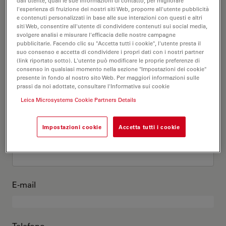
Questo sono io
dall'utente, quali le sue informazioni di contatto, per migliorare
l'esperienza di fruizione dei nostri siti Web, proporre all'utente pubblicità
e contenuti personalizzati in base alle sue interazioni con questi e altri
siti Web, consentire all'utente di condividere contenuti sui social media,
Titolo accademico
opzionale
svolgere analisi e misurare l'efficacia delle nostre campagne
pubblicitarie. Facendo clic su "Accetta tutti i cookie", l'utente presta il
suo consenso e accetta di condividere i propri dati con i nostri partner
(link riportato sotto). L'utente può modificare le proprie preferenze di
consenso in qualsiasi momento nella sezione "Impostazioni dei cookie"
presente in fondo al nostro sito Web. Per maggiori informazioni sulle
Nome
prassi da noi adottate, consultare l'Informativa sui cookie
Leica Microsystems Cookie Partners Details
Impostazioni cookie
Accetta tutti i cookie
Cognome
E-mail
Telefono