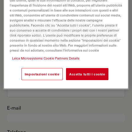
Questo sono io
dall'utente, quali le sue informazioni di contatto, per migliorare
l'esperienza di fruizione dei nostri siti Web, proporre all'utente pubblicità
e contenuti personalizzati in base alle sue interazioni con questi e altri
siti Web, consentire all'utente di condividere contenuti sui social media,
Titolo accademico
opzionale
svolgere analisi e misurare l'efficacia delle nostre campagne
pubblicitarie. Facendo clic su "Accetta tutti i cookie", l'utente presta il
suo consenso e accetta di condividere i propri dati con i nostri partner
(link riportato sotto). L'utente può modificare le proprie preferenze di
consenso in qualsiasi momento nella sezione "Impostazioni dei cookie"
presente in fondo al nostro sito Web. Per maggiori informazioni sulle
Nome
prassi da noi adottate, consultare l'Informativa sui cookie
Leica Microsystems Cookie Partners Details
Impostazioni cookie
Accetta tutti i cookie
Cognome
E-mail
Telefono