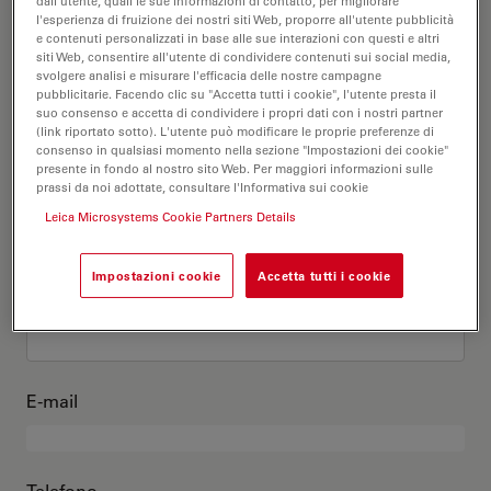
Questo sono io
dall'utente, quali le sue informazioni di contatto, per migliorare
l'esperienza di fruizione dei nostri siti Web, proporre all'utente pubblicità
e contenuti personalizzati in base alle sue interazioni con questi e altri
siti Web, consentire all'utente di condividere contenuti sui social media,
Titolo accademico
opzionale
svolgere analisi e misurare l'efficacia delle nostre campagne
pubblicitarie. Facendo clic su "Accetta tutti i cookie", l'utente presta il
suo consenso e accetta di condividere i propri dati con i nostri partner
(link riportato sotto). L'utente può modificare le proprie preferenze di
consenso in qualsiasi momento nella sezione "Impostazioni dei cookie"
presente in fondo al nostro sito Web. Per maggiori informazioni sulle
Nome
prassi da noi adottate, consultare l'Informativa sui cookie
Leica Microsystems Cookie Partners Details
Impostazioni cookie
Accetta tutti i cookie
Cognome
E-mail
Telefono