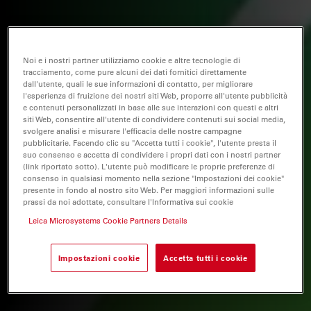
Noi e i nostri partner utilizziamo cookie e altre tecnologie di
tracciamento, come pure alcuni dei dati fornitici direttamente
dall'utente, quali le sue informazioni di contatto, per migliorare
l'esperienza di fruizione dei nostri siti Web, proporre all'utente pubblicità
e contenuti personalizzati in base alle sue interazioni con questi e altri
siti Web, consentire all'utente di condividere contenuti sui social media,
svolgere analisi e misurare l'efficacia delle nostre campagne
pubblicitarie. Facendo clic su "Accetta tutti i cookie", l'utente presta il
suo consenso e accetta di condividere i propri dati con i nostri partner
(link riportato sotto). L'utente può modificare le proprie preferenze di
consenso in qualsiasi momento nella sezione "Impostazioni dei cookie"
presente in fondo al nostro sito Web. Per maggiori informazioni sulle
prassi da noi adottate, consultare l'Informativa sui cookie
Leica Microsystems Cookie Partners Details
Impostazioni cookie
Accetta tutti i cookie