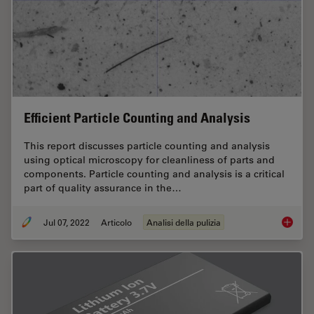
Efficient Particle Counting and Analysis
This report discusses particle counting and analysis
using optical microscopy for cleanliness of parts and
components. Particle counting and analysis is a critical
part of quality assurance in the…
Jul 07, 2022
Articolo
Analisi della pulizia
Efficien