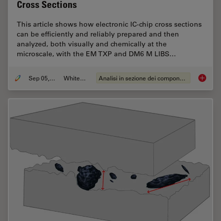
Cross Sections
This article shows how electronic IC-chip cross sections
can be efficiently and reliably prepared and then
analyzed, both visually and chemically at the
microscale, with the EM TXP and DM6 M LIBS…
Sep 05, 2023
Whitepaper
Analisi in sezione dei componenti elettronici
Structu