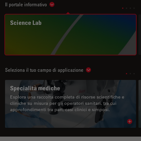
Il portale informativo
Show subnavigation
Science Lab
Seleziona il tuo campo di applicazione
Show subnavigation
Specialità mediche
Esplora una raccolta completa di risorse scientifiche e
cliniche su misura per gli operatori sanitari, tra cui
approfondimenti tra pari, casi clinici e simposi.
Read 