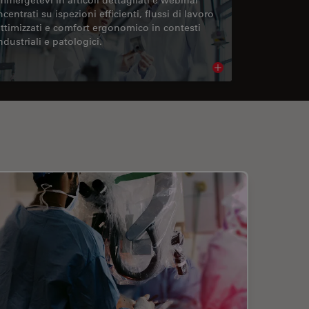
ncentrati su ispezioni efficienti, flussi di lavoro
ttimizzati e comfort ergonomico in contesti
ndustriali e patologici.
cle
Read article