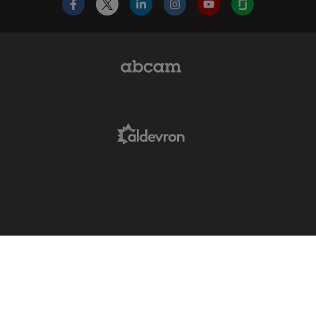
Facebook
X
LinkedIn
Instagram
YouTube
Glassdoor
Abcam Limited Link
Aldevron Link