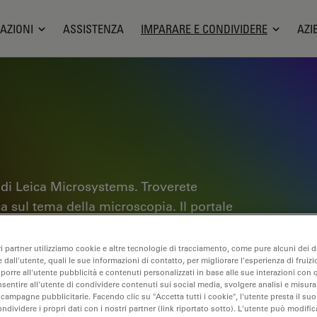
AZIONI
ASSISTENZA
IMPARARE E CONDIVIDERE
AZI
 di Leica Microsystems. Troverete
ica sul tema della microscopia. Il portale
sperti e gli scienziati nel loro lavoro
i tutorial interattivi e le note
ri partner utilizziamo cookie e altre tecnologie di tracciamento, come pure alcuni dei da
 dall'utente, quali le sue informazioni di contatto, per migliorare l'esperienza di fruizi
scopia e le tecnologie di punta. Entrate
oporre all'utente pubblicità e contenuti personalizzati in base alle sue interazioni con q
b e condividete la vostra esperienza.
nsentire all'utente di condividere contenuti sui social media, svolgere analisi e misurar
 campagne pubblicitarie. Facendo clic su "Accetta tutti i cookie", l'utente presta il s
ondividere i propri dati con i nostri partner (link riportato sotto). L'utente può modific