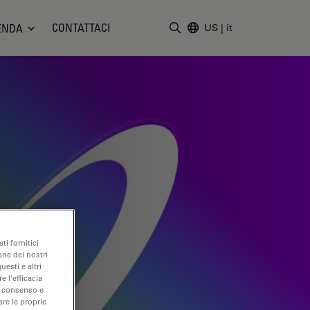
CONTATTACI
ENDA
US
|
it
Inserire il termine di ricerc
ti fornitici
one dei nostri
uesti e altri
e l'efficacia
uo consenso e
are le proprie