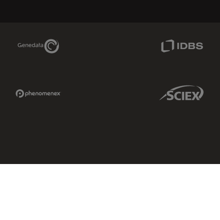
Genedata Link
IDBS Link
Phenomenex Link
Sciex Link