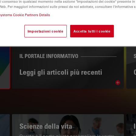
di consenso in qualsiasi momento nella sezione "Impostazioni dei cookie" presente in
Web. Per maggiori informazioni sulle prassi da noi adottate, consultare l'Informativa 
systems Cookie Partners Details
Impostazioni cookie
Accetta tutti i cookie
IL PORTALE INFORMATIVO
Leggi gli articoli più recenti
Read arti
w subnavigation
Scienze della vita
Questo è il posto giusto per ampliare le vostre
I