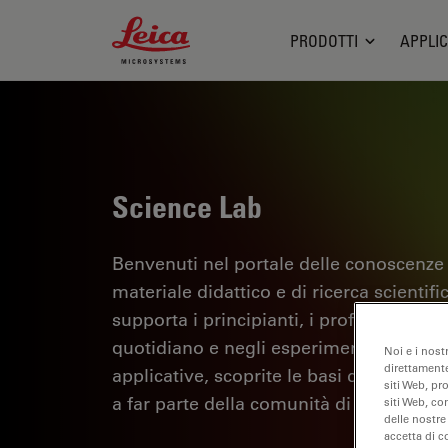
Leica Microsystems Logo
PRODOTTI
APPLIC
Science Lab
Benvenuti nel portale delle conoscenze
materiale didattico e di ricerca scientif
supporta i principianti, i professionisti e
quotidiano e negli esperimenti. Esplorate 
Noi e i nost
direttamente
applicative, scoprite le basi della micro
siti Web, pr
a far parte della comunità di Science La
siti Web, co
delle nostre
accetta di c