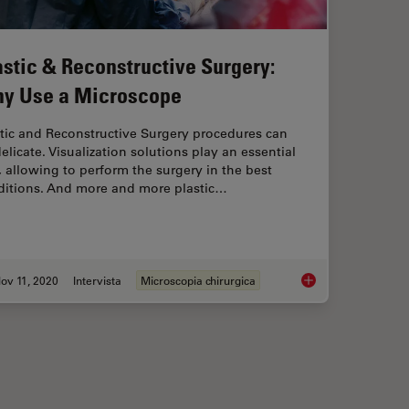
astic & Reconstructive Surgery:
y Use a Microscope
tic and Reconstructive Surgery procedures can
elicate. Visualization solutions play an essential
, allowing to perform the surgery in the best
ditions. And more and more plastic…
ov 11, 2020
Intervista
Microscopia chirurgica
tructive Surgery with the M530 OHX Microscope
Plastic & Reconstru