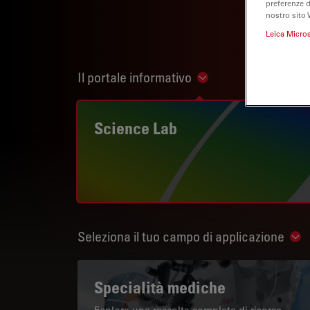
preferenze 
nostro sito 
Leica Micro
Il portale informativo
Show subnavigation
Science Lab
Seleziona il tuo campo di applicazione
Sho
Specialità mediche
Esplora una raccolta completa di risorse