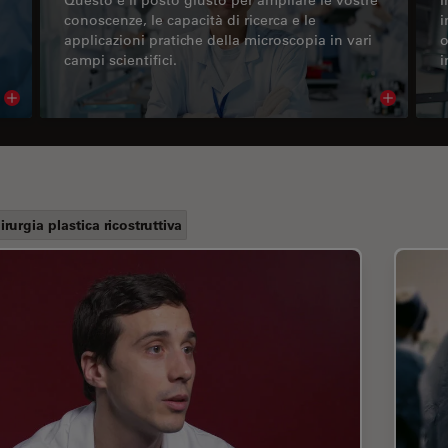
conoscenze, le capacità di ricerca e le
i
applicazioni pratiche della microscopia in vari
o
campi scientifici.
i
Read article
Read arti
irurgia plastica ricostruttiva