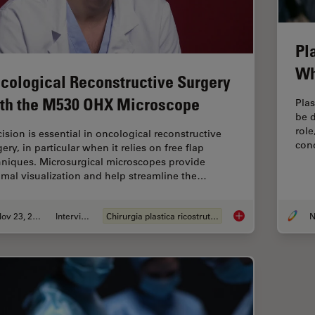
Pl
Wh
cological Reconstructive Surgery
th the M530 OHX Microscope
Plas
be d
role
cision is essential in oncological reconstructive
con
ery, in particular when it relies on free flap
hniques. Microsurgical microscopes provide
imal visualization and help streamline the…
Nov 23, 2020
Intervista
Chirurgia plastica ricostruttiva
N
Oncological Recons