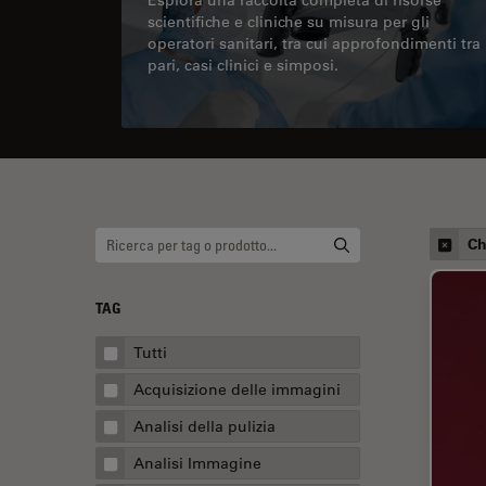
scientifiche e cliniche su misura per gli
operatori sanitari, tra cui approfondimenti tra
pari, casi clinici e simposi.
Ch
TAG
Tutti
Acquisizione delle immagini
Analisi della pulizia
Analisi Immagine