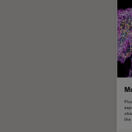
Cleanliness Analysis Systems
Cultura Cellulare
DM IL LED
Didattica
DM ILM
Dissezione
DM1000
Drosophila Research
DM1000 LED
EMBL Imaging Centre
DM4 B & DM6 B
Ergonomia
DM4 M
F-Tecnica
DM4 P, DM750 P & Visoria P
FLIM (Fluorescence Lifetime
DM500
Imaging Microscopy)
Mu
DM6 FS
Fluorescenza
Flu
DM750
Fluorocromo
asp
DM750 M
obs
FluoSync
the
DM8000 M & DM12000 M
FRAP