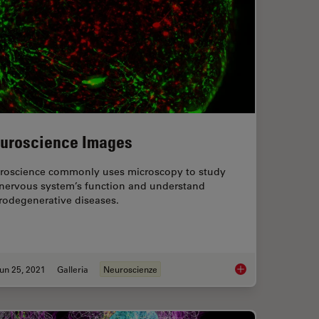
uroscience Images
roscience commonly uses microscopy to study
 nervous system’s function and understand
rodegenerative diseases.
un 25, 2021
Galleria
Neuroscienze
y
Neuroscience Image