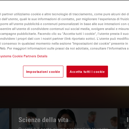
ri partner utilizziamo cookie e altre tecnologie di tracciamento, come pure alcuni dei da
 dall'utente, quali le sue informazioni di contatto, per migliorare l'esperienza di fruizi
oporre all'utente pubblicità e contenuti personalizzati in base alle sue interazioni con q
nsentire all'utente di condividere contenuti sui social media, svolgere analisi e misurar
 campagne pubblicitarie. Facendo clic su "Accetta tutti i cookie", l'utente presta il s
ondividere i propri dati con i nostri partner (link riportato sotto). L'utente può modific
di consenso in qualsiasi momento nella sezione "Impostazioni dei cookie" presente in
Web. Per maggiori informazioni sulle prassi da noi adottate, consultare l'Informativa 
IL PORTALE INFORMATIVO
systems Cookie Partners Details
Leggi gli articoli più recenti
Impostazioni cookie
Accetta tutti i cookie
Read arti
w subnavigation
Scienze della vita
Questo è il posto giusto per ampliare le vostre
I