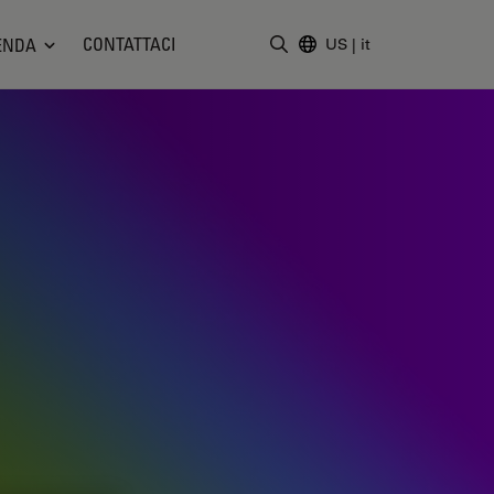
CONTATTACI
ENDA
US
|
it
Inserire il termine di ricerc