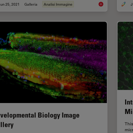
un 25, 2021
Galleria
Analisi Immagine
J
Multicolor Image Gal
In
Mi
velopmental Biology Image
llery
This
mic