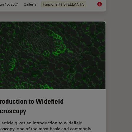
un 15, 2021
Galleria
Funzionalità STELLANTIS
lery
Cell Biology Image G
troduction to Widefield
croscopy
 article gives an introduction to widefield
roscopy, one of the most basic and commonly