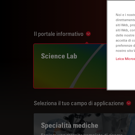
Noi e i nost
direttamente
siti Web, pr
siti Web, co
Il portale informativo
Show subnavigation
delle nostre
accetta di c
preferenze 
nostro sito 
Science Lab
Leica Micro
Seleziona il tuo campo di applicazione
Sho
Specialità mediche
Esplora una raccolta completa di risorse