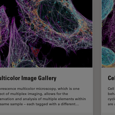
lticolor Image Gallery
Ce
orescence multicolor microscopy, which is one
Cell
ect of multiplex imaging, allows for the
beha
ervation and analysis of multiple elements within
cycl
 same sample – each tagged with a different…
are 