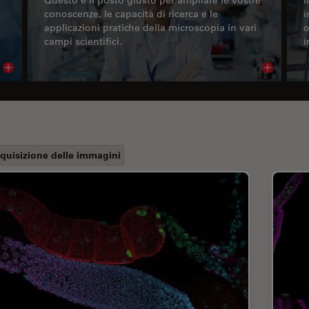
conoscenze, le capacità di ricerca e le
i
applicazioni pratiche della microscopia in vari
o
campi scientifici.
i
Read article
Read arti
quisizione delle immagini