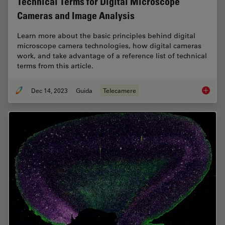
Technical Terms for Digital Microscope
Cameras and Image Analysis
Learn more about the basic principles behind digital
microscope camera technologies, how digital cameras
work, and take advantage of a reference list of technical
terms from this article.
Dec 14, 2023
Guida
Telecamere
Technic