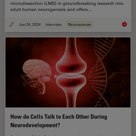
microdissection (LMD) in groundbreaking research into
adult human neurogenesis and offers…
Jun 24, 2024
Intervista
Neuroscienze
How did
How do Cells Talk to Each Other During
Neurodevelopment?