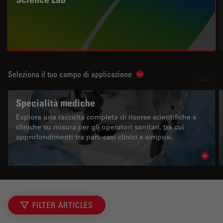
Seleziona il tuo campo di applicazione
Show subnavigation
Specialità mediche
Esplora una raccolta completa di risorse scientifiche e
cliniche su misura per gli operatori sanitari, tra cui
approfondimenti tra pari, casi clinici e simposi.
Read 
FILTER ARTICLES