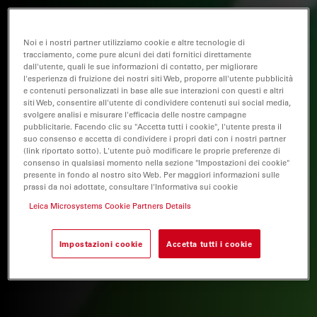
Noi e i nostri partner utilizziamo cookie e altre tecnologie di
tracciamento, come pure alcuni dei dati fornitici direttamente
dall'utente, quali le sue informazioni di contatto, per migliorare
l'esperienza di fruizione dei nostri siti Web, proporre all'utente pubblicità
e contenuti personalizzati in base alle sue interazioni con questi e altri
siti Web, consentire all'utente di condividere contenuti sui social media,
svolgere analisi e misurare l'efficacia delle nostre campagne
pubblicitarie. Facendo clic su "Accetta tutti i cookie", l'utente presta il
suo consenso e accetta di condividere i propri dati con i nostri partner
(link riportato sotto). L'utente può modificare le proprie preferenze di
consenso in qualsiasi momento nella sezione "Impostazioni dei cookie"
presente in fondo al nostro sito Web. Per maggiori informazioni sulle
prassi da noi adottate, consultare l'Informativa sui cookie
Leica Microsystems Cookie Partners Details
Impostazioni cookie
Accetta tutti i cookie