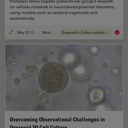
Professor Silvia Capello presents her group’s research
on cellular crosstalk in neurodevelopmental disorders,
using models such as cerebral organoids and
assembloids.
May 21, 2024
Webinar:
Organoidi + Coltura cellulare 3D
How do 
Overcoming Observational Challenges in
Organoid 3D Cell Culture