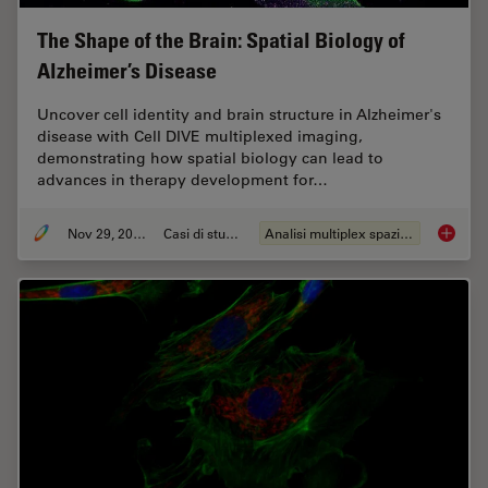
The Shape of the Brain: Spatial Biology of
Alzheimer’s Disease
Uncover cell identity and brain structure in Alzheimer's
disease with Cell DIVE multiplexed imaging,
demonstrating how spatial biology can lead to
advances in therapy development for…
Nov 29, 2023
Casi di studio
Analisi multiplex spaziale
The Shap