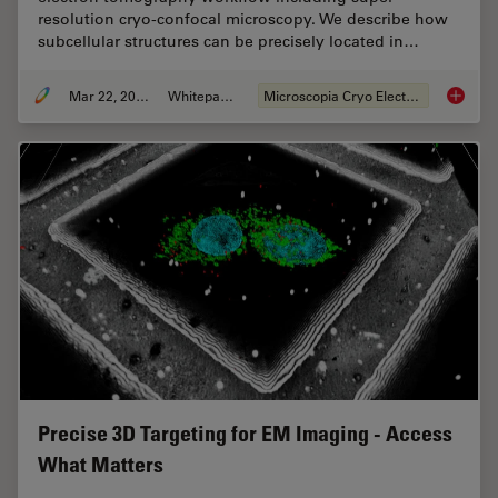
resolution cryo-confocal microscopy. We describe how
subcellular structures can be precisely located in…
Mar 22, 2022
Whitepaper
Microscopia Cryo Electron
How to T
Precise 3D Targeting for EM Imaging - Access
What Matters