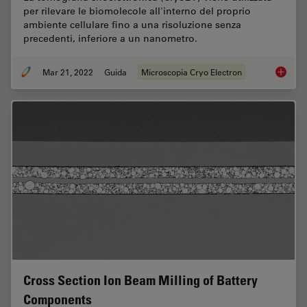
per rilevare le biomolecole all'interno del proprio
ambiente cellulare fino a una risoluzione senza
precedenti, inferiore a un nanometro.
Mar 21, 2022
Guida
Microscopia Cryo Electron
Tomogra
Cross Section Ion Beam Milling of Battery
Components