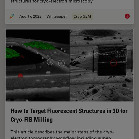
structures for cryo-electron microscopy.
Aug 17, 2022
Whitepaper
Cryo SEM
New Ima
How to Target Fluorescent Structures in 3D for
Cryo-FIB Milling
This article describes the major steps of the cryo-
electron tomography workflow including super-