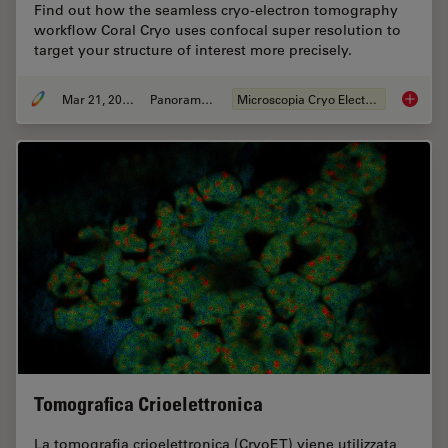
Find out how the seamless cryo-electron tomography
workflow Coral Cryo uses confocal super resolution to
target your structure of interest more precisely.
Mar 21, 2022
Panoramica
Microscopia Cryo Electron
Precise
Tomografica Crioelettronica
La tomografia crioelettronica (CryoET) viene utilizzata