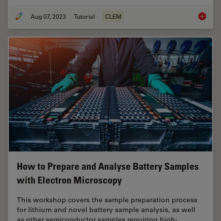
Aug 07, 2023
Tutorial
CLEM
How Mar
How to Prepare and Analyse Battery Samples
with Electron Microscopy
This workshop covers the sample preparation process
for lithium and novel battery sample analysis, as well
as other semiconductor samples requiring high-