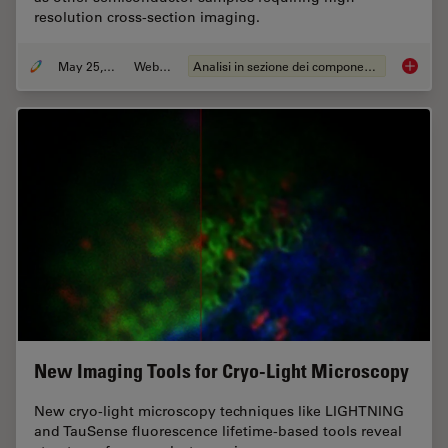
resolution cross-section imaging.
May 25, 2023
Webinar:
Analisi in sezione dei componenti elettronici
How to 
New Imaging Tools for Cryo-Light Microscopy
New cryo-light microscopy techniques like LIGHTNING
and TauSense fluorescence lifetime-based tools reveal