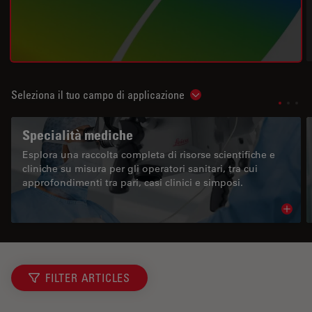
Seleziona il tuo campo di applicazione
Show subnavigation
Specialità mediche
Esplora una raccolta completa di risorse scientifiche e
cliniche su misura per gli operatori sanitari, tra cui
approfondimenti tra pari, casi clinici e simposi.
Read 
FILTER ARTICLES