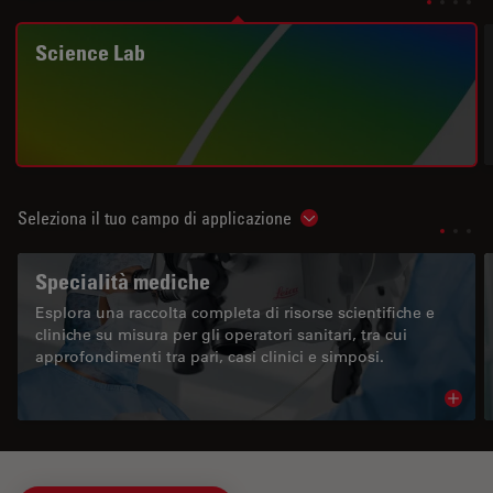
Science Lab
Seleziona il tuo campo di applicazione
Show subnavigation
Specialità mediche
Esplora una raccolta completa di risorse scientifiche e
cliniche su misura per gli operatori sanitari, tra cui
approfondimenti tra pari, casi clinici e simposi.
Read 