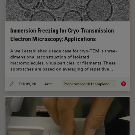
Immersion Freezing for Cryo-Transmission
Electron Microscopy: Applications
A well established usage case for cryo-TEM is three-
dimensional reconstruction of isolated
macromolecules, virus particles, or filaments. These
approaches are based on averaging of repetitive…
Feb 09, 2015
Articolo
Preparazione del campione EM
Immersi