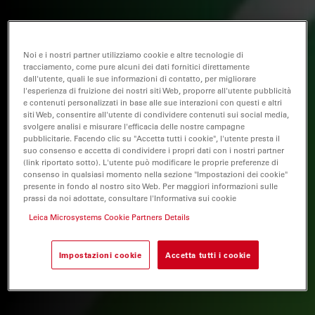
Noi e i nostri partner utilizziamo cookie e altre tecnologie di
tracciamento, come pure alcuni dei dati fornitici direttamente
dall'utente, quali le sue informazioni di contatto, per migliorare
l'esperienza di fruizione dei nostri siti Web, proporre all'utente pubblicità
e contenuti personalizzati in base alle sue interazioni con questi e altri
siti Web, consentire all'utente di condividere contenuti sui social media,
svolgere analisi e misurare l'efficacia delle nostre campagne
pubblicitarie. Facendo clic su "Accetta tutti i cookie", l'utente presta il
suo consenso e accetta di condividere i propri dati con i nostri partner
(link riportato sotto). L'utente può modificare le proprie preferenze di
consenso in qualsiasi momento nella sezione "Impostazioni dei cookie"
presente in fondo al nostro sito Web. Per maggiori informazioni sulle
prassi da noi adottate, consultare l'Informativa sui cookie
Leica Microsystems Cookie Partners Details
Impostazioni cookie
Accetta tutti i cookie