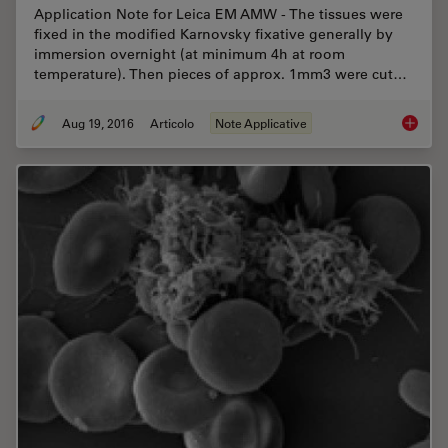
Application Note for Leica EM AMW - The tissues were
fixed in the modified Karnovsky fixative generally by
immersion overnight (at minimum 4h at room
temperature). Then pieces of approx. 1mm3 were cut…
Aug 19, 2016
Articolo
Note Applicative
Epoxy R