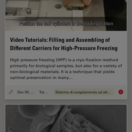
Video Tutorials: Filling and Assembling of
Different Carriers for High-Pressure Freezing
High pressure freezing (HPF) is a cryo-fixation method
primarily for biological samples, but also for a variety of
non-biological materials. It is a technique that yields
optimal preservation in many…
Dec 05, 2014
Tutorial
Sistema di congelamento ad alta pressione
Video Tu