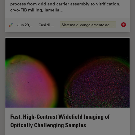
process from grid and carrier assembly to vitrification,
cryo-FIB milling, lamella…
Jun 29, 2026
Casi di studio
Sistema di congelamento ad alta pressione
Waffle 
Fast, High-Contrast Widefield Imaging of
Optically Challenging Samples