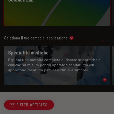
Seleziona il tuo campo di applicazione
Show subnavigation
Specialità mediche
Esplora una raccolta completa di risorse scientifiche e
cliniche su misura per gli operatori sanitari, tra cui
approfondimenti tra pari, casi clinici e simposi.
Read 
FILTER ARTICLES