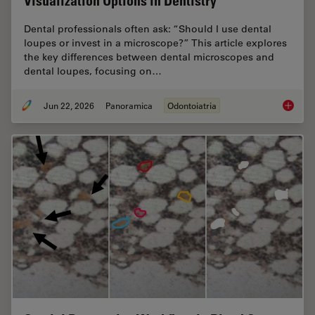
Visualization Options in Dentistry
Dental professionals often ask: “Should I use dental
loupes or invest in a microscope?” This article explores
the key differences between dental microscopes and
dental loupes, focusing on…
Jun 22, 2026
Panoramica
Odontoiatria
Dental L