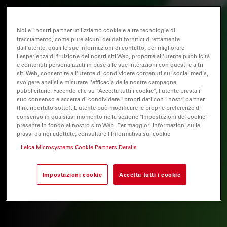
Noi e i nostri partner utilizziamo cookie e altre tecnologie di
tracciamento, come pure alcuni dei dati fornitici direttamente
dall'utente, quali le sue informazioni di contatto, per migliorare
l'esperienza di fruizione dei nostri siti Web, proporre all'utente pubblicità
e contenuti personalizzati in base alle sue interazioni con questi e altri
siti Web, consentire all'utente di condividere contenuti sui social media,
svolgere analisi e misurare l'efficacia delle nostre campagne
pubblicitarie. Facendo clic su "Accetta tutti i cookie", l'utente presta il
suo consenso e accetta di condividere i propri dati con i nostri partner
(link riportato sotto). L'utente può modificare le proprie preferenze di
consenso in qualsiasi momento nella sezione "Impostazioni dei cookie"
presente in fondo al nostro sito Web. Per maggiori informazioni sulle
prassi da noi adottate, consultare l'Informativa sui cookie
Leica Microsystems Cookie Partners Details
Impostazioni cookie
Accetta tutti i cookie