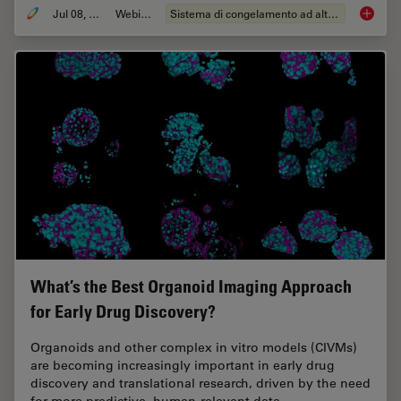
Jul 08, 2026
Webinar:
Sistema di congelamento ad alta pressione
Cryo-ET
What’s the Best Organoid Imaging Approach
for Early Drug Discovery?
Organoids and other complex in vitro models (CIVMs)
are becoming increasingly important in early drug
discovery and translational research, driven by the need
for more predictive, human-relevant data…