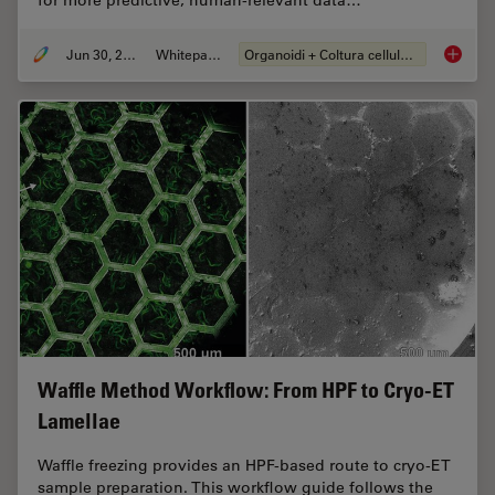
Jun 30, 2026
Whitepaper
Organoidi + Coltura cellulare 3D
What’s 
Waffle Method Workflow: From HPF to Cryo-ET
Lamellae
Waffle freezing provides an HPF-based route to cryo-ET
sample preparation. This workflow guide follows the