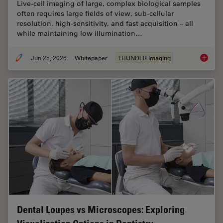
Live‑cell imaging of large, complex biological samples
often requires large fields of view, sub-cellular
resolution, high-sensitivity, and fast acquisition – all
while maintaining low illumination…
Jun 25, 2026
Whitepaper
THUNDER Imaging
Fast, H
Dental Loupes vs Microscopes: Exploring