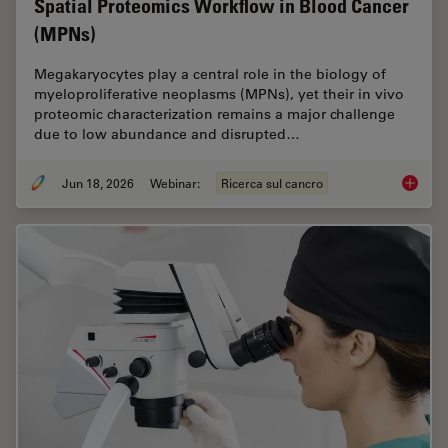
Spatial Proteomics Workflow in Blood Cancer
(MPNs)
Megakaryocytes play a central role in the biology of
myeloproliferative neoplasms (MPNs), yet their in vivo
proteomic characterization remains a major challenge
due to low abundance and disrupted…
Jun 18, 2026
Webinar:
Ricerca sul cancro
Spatial