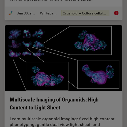
Jun 30, 2026
Whitepaper
Organoidi + Coltura cellulare 3D
What’s 
Multiscale Imaging of Organoids: High
Content to Light Sheet
Learn multiscale organoid imaging: fixed high content
phenotyping, gentle dual view light sheet, and