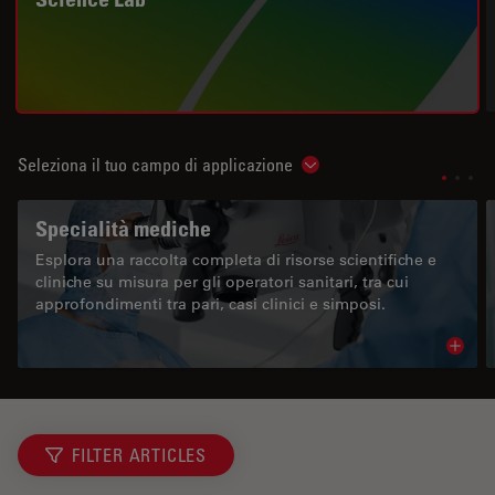
Seleziona il tuo campo di applicazione
Show subnavigation
Specialità mediche
Esplora una raccolta completa di risorse scientifiche e
cliniche su misura per gli operatori sanitari, tra cui
approfondimenti tra pari, casi clinici e simposi.
Read 
FILTER ARTICLES