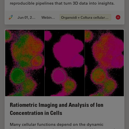
reproducible pipelines that turn 3D data into insights.
Jun 01, 2026
Webinar:
Organoidi + Coltura cellulare 3D
Multisc
Ratiometric Imaging and Analysis of Ion
Concentration in Cells
Many cellular functions depend on the dynamic