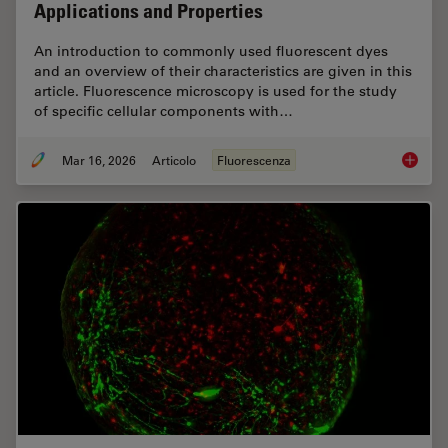
Applications and Properties
An introduction to commonly used fluorescent dyes
and an overview of their characteristics are given in this
article. Fluorescence microscopy is used for the study
of specific cellular components with…
Mar 16, 2026
Articolo
Fluorescenza
Overvie