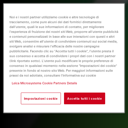
Noi e i nostri partner utilizziamo cookie e altre tecnologie di
tracciamento, come pure alcuni dei dati fornitici direttamente
dall'utente, quali le sue informazioni di contatto, per migliorare
l'esperienza di fruizione dei nostri siti Web, proporre all'utente pubblicità
e contenuti personalizzati in base alle sue interazioni con questi e altri
siti Web, consentire all'utente di condividere contenuti sui social media,
svolgere analisi e misurare l'efficacia delle nostre campagne
pubblicitarie. Facendo clic su "Accetta tutti i cookie", l'utente presta il
suo consenso e accetta di condividere i propri dati con i nostri partner
(link riportato sotto). L'utente può modificare le proprie preferenze di
consenso in qualsiasi momento nella sezione "Impostazioni dei cookie"
presente in fondo al nostro sito Web. Per maggiori informazioni sulle
prassi da noi adottate, consultare l'Informativa sui cookie
Leica Microsystems Cookie Partners Details
Impostazioni cookie
Accetta tutti i cookie