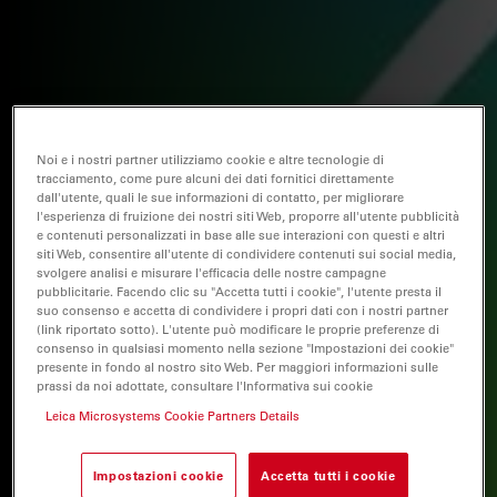
Noi e i nostri partner utilizziamo cookie e altre tecnologie di
tracciamento, come pure alcuni dei dati fornitici direttamente
dall'utente, quali le sue informazioni di contatto, per migliorare
l'esperienza di fruizione dei nostri siti Web, proporre all'utente pubblicità
e contenuti personalizzati in base alle sue interazioni con questi e altri
siti Web, consentire all'utente di condividere contenuti sui social media,
svolgere analisi e misurare l'efficacia delle nostre campagne
pubblicitarie. Facendo clic su "Accetta tutti i cookie", l'utente presta il
suo consenso e accetta di condividere i propri dati con i nostri partner
(link riportato sotto). L'utente può modificare le proprie preferenze di
consenso in qualsiasi momento nella sezione "Impostazioni dei cookie"
presente in fondo al nostro sito Web. Per maggiori informazioni sulle
prassi da noi adottate, consultare l'Informativa sui cookie
Leica Microsystems Cookie Partners Details
Impostazioni cookie
Accetta tutti i cookie