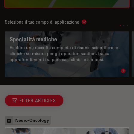
Seleziona il tuo campo di applicazione
Show subnavigation
Specialità mediche
Esplora una raccolta completa di risorse scientifiche e
cliniche su misura per gli operatori sanitari, tra cui
approfondimenti tra pari, casi clinici e simposi.
Read 
FILTER ARTICLES
Neuro-Oncology