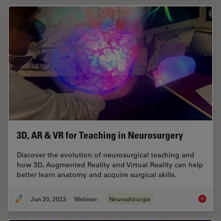
3D, AR & VR for Teaching in Neurosurgery
Discover the evolution of neurosurgical teaching and
how 3D, Augmented Reality and Virtual Reality can help
better learn anatomy and acquire surgical skills.
Jun 20, 2023
Webinar:
Neurochirurgia
3D, AR 