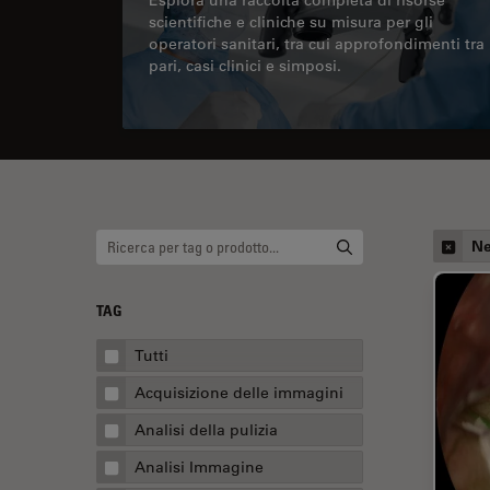
scientifiche e cliniche su misura per gli
operatori sanitari, tra cui approfondimenti tra
pari, casi clinici e simposi.
Ne
TAG
Tutti
Acquisizione delle immagini
Analisi della pulizia
Analisi Immagine