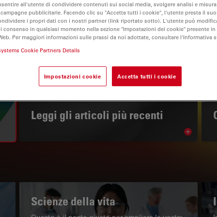
nsentire all'utente di condividere contenuti sui social media, svolgere analisi e misurar
 campagne pubblicitarie. Facendo clic su "Accetta tutti i cookie", l'utente presta il s
ondividere i propri dati con i nostri partner (link riportato sotto). L'utente può modific
di consenso in qualsiasi momento nella sezione "Impostazioni dei cookie" presente in
Web. Per maggiori informazioni sulle prassi da noi adottate, consultare l'Informativa 
systems Cookie Partners Details
Impostazioni cookie
Accetta tutti i cookie
IL PORTALE INFORMATIVO
Leggi gli articoli più recenti
Read arti
w subnavigation
Scienze della vita
Questo è il posto giusto per ampliare le vostre
I