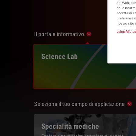
siti Web, co
delle nostre
accetta di c
preferenze 
nostro sito 
Leica Micro
Il portale informativo
Show subnavigation
Science Lab
Seleziona il tuo campo di applicazione
Sho
Specialità mediche
Esplora una raccolta completa di risorse