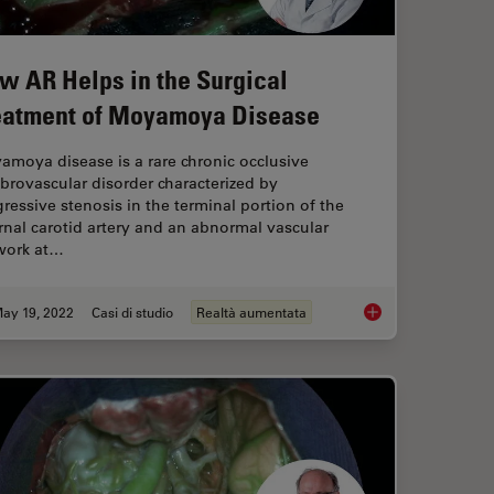
w AR Helps in the Surgical
eatment of Moyamoya Disease
moya disease is a rare chronic occlusive
brovascular disorder characterized by
ressive stenosis in the terminal portion of the
rnal carotid artery and an abnormal vascular
work at…
ay 19, 2022
Casi di studio
Realtà aumentata
e Imaging Supports Neurovascular Surgery
How AR Helps in the