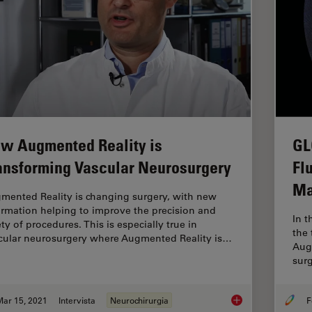
w Augmented Reality is
GL
ansforming Vascular Neurosurgery
Fl
Ma
mented Reality is changing surgery, with new
ormation helping to improve the precision and
In t
ty of procedures. This is especially true in
the 
cular neurosurgery where Augmented Reality is…
Aug
sur
Mar 15, 2021
Intervista
Neurochirurgia
F
How Augmented Reali