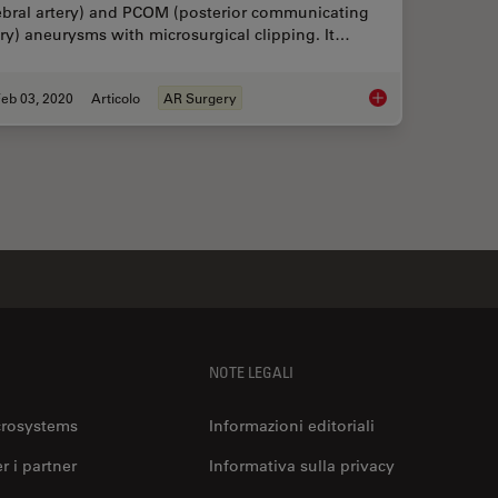
ebral artery) and PCOM (posterior communicating
ery) aneurysms with microsurgical clipping. It…
eb 03, 2020
Articolo
AR Surgery
GLOW800 Augmented 
NOTE LEGALI
crosystems
Informazioni editoriali
er i partner
Informativa sulla privacy