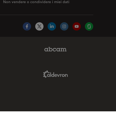
Non vendere o condividere i miei dati
Facebook
X
LinkedIn
Instagram
YouTube
Glassdoor
Abcam Limited Link
Aldevron Link