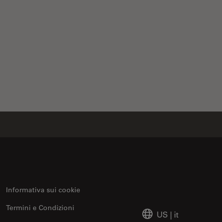
Reality Fluorescence in Aneurysm Treatment
Informativa sui cookie
Termini e Condizioni
US
|
it