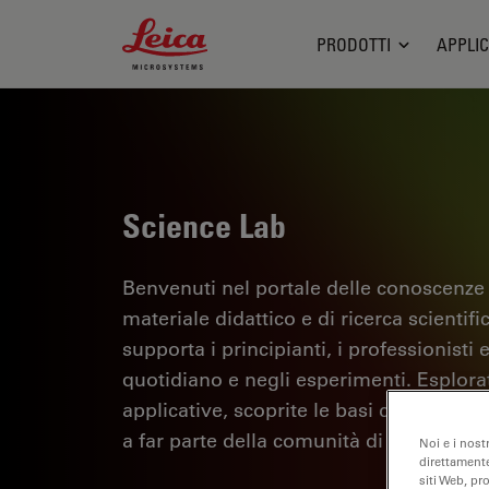
Leica Microsystems Logo
PRODOTTI
APPLIC
Science Lab
Benvenuti nel portale delle conoscenze
materiale didattico e di ricerca scientif
supporta i principianti, i professionisti e
quotidiano e negli esperimenti. Esplorate 
applicative, scoprite le basi della micro
a far parte della comunità di Science La
Noi e i nost
direttamente
siti Web, pr