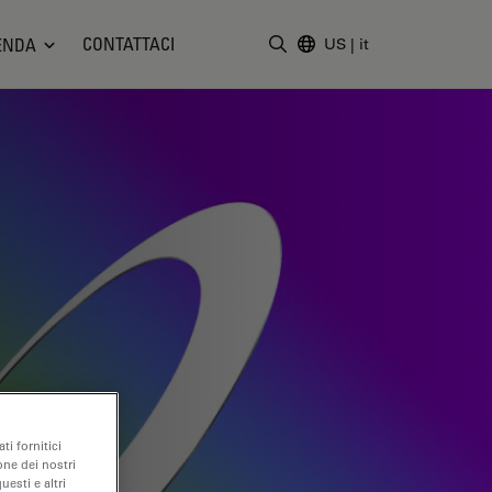
CONTATTACI
ENDA
US
|
it
Inserire il termine di ricerc
ti fornitici
one dei nostri
uesti e altri