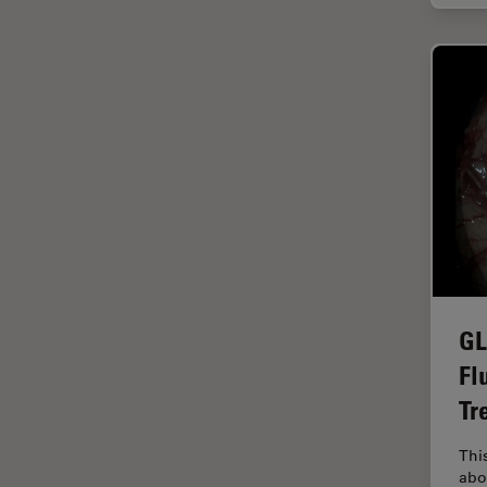
Cleanliness Analysis Systems
Cultura Cellulare
DM IL LED
Didattica
DM ILM
Dissezione
DM1000
Drosophila Research
DM1000 LED
EMBL Imaging Centre
DM4 B & DM6 B
Ergonomia
DM4 M
F-Tecnica
DM4 P, DM750 P & Visoria P
FLIM (Fluorescence Lifetime
DM500
Imaging Microscopy)
GL
DM6 FS
Fluorescenza
Fl
DM6 M LIBS
Fluorocromo
Tr
DM750
FluoSync
Thi
DM750 M
FRAP
abo