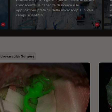
conoscenze, le capacità di ricerca e le
i
applicazioni pratiche della microscopia in vari
o
campi scientifici.
i
Read article
Read arti
urovascular Surgery