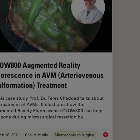
OW800 Augmented Reality
uorescence in AVM (Arteriovenous
lformation) Treatment
his case study Prof. Dr. Feres Chaddad talks about
treatment of AVMs. It illustrates how the
mented Reality Fluorescence GLOW800 can help
geons during microsurgical resection by…
eb 18, 2021
Casi di studio
Microscopia chirurgica
ty is Transforming Vascular Neurosurgery
GLOW800 Augmented 