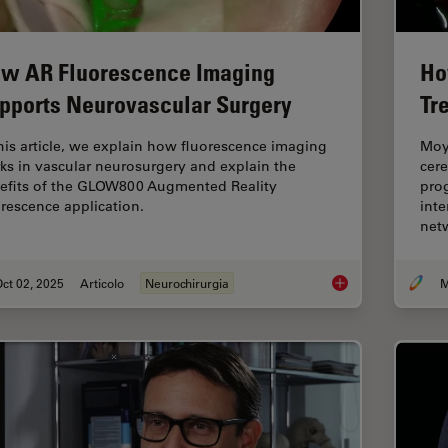
w AR Fluorescence Imaging
Ho
pports Neurovascular Surgery
Tr
this article, we explain how fluorescence imaging
Moya
ks in vascular neurosurgery and explain the
cere
efits of the GLOW800 Augmented Reality
prog
orescence application.
inte
net
ct 02, 2025
Articolo
Neurochirurgia
M
How AR Fluorescenc