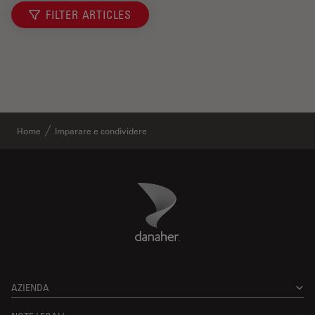
FILTER ARTICLES
Home
Imparare e condividere
Danaher Logo
Footer
AZIENDA