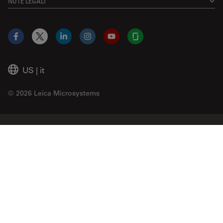
NOTE LEGALI
Facebook
X
LinkedIn
Instagram
YouTube
Glassdoor
US
|
it
© 2026 Leica Microsystems
Beckman Coulter Link
Genedata Link
IDBS Link
Abcam Limited