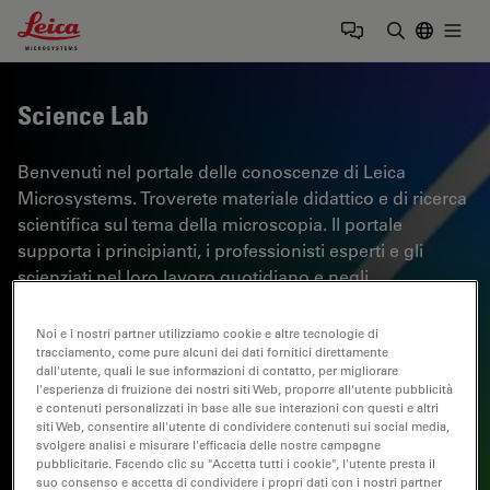
Leica Microsystems Logo
Togg
Inserire il 
Science Lab
Benvenuti nel portale delle conoscenze di Leica
Microsystems. Troverete materiale didattico e di ricerca
scientifica sul tema della microscopia. Il portale
supporta i principianti, i professionisti esperti e gli
scienziati nel loro lavoro quotidiano e negli
esperimenti. Esplorate i tutorial interattivi e le note
applicative, scoprite le basi della microscopia e le
Noi e i nostri partner utilizziamo cookie e altre tecnologie di
tecnologie di punta. Entrate a far parte della comunità
tracciamento, come pure alcuni dei dati fornitici direttamente
dall'utente, quali le sue informazioni di contatto, per migliorare
di Science Lab e condividete la vostra esperienza.
l'esperienza di fruizione dei nostri siti Web, proporre all'utente pubblicità
e contenuti personalizzati in base alle sue interazioni con questi e altri
siti Web, consentire all'utente di condividere contenuti sui social media,
svolgere analisi e misurare l'efficacia delle nostre campagne
pubblicitarie. Facendo clic su "Accetta tutti i cookie", l'utente presta il
suo consenso e accetta di condividere i propri dati con i nostri partner