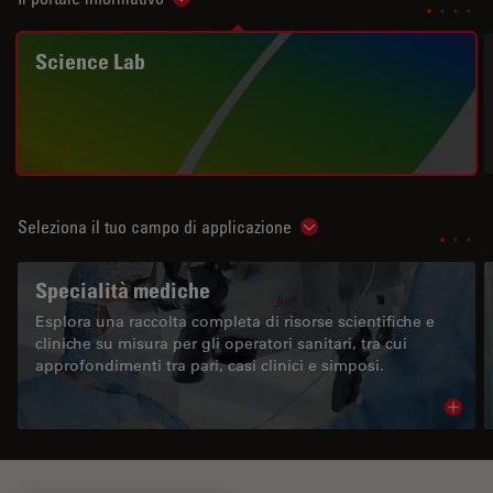
Show subnavigation
Science Lab
Seleziona il tuo campo di applicazione
Show subnavigation
Specialità mediche
Esplora una raccolta completa di risorse scientifiche e
cliniche su misura per gli operatori sanitari, tra cui
approfondimenti tra pari, casi clinici e simposi.
Read 