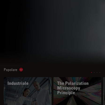
Popolare
Show subnavigation
Industriale
The Polarization
Microscopy
Principle