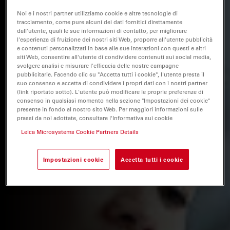
Noi e i nostri partner utilizziamo cookie e altre tecnologie di
tracciamento, come pure alcuni dei dati fornitici direttamente
dall'utente, quali le sue informazioni di contatto, per migliorare
l'esperienza di fruizione dei nostri siti Web, proporre all'utente pubblicità
e contenuti personalizzati in base alle sue interazioni con questi e altri
siti Web, consentire all'utente di condividere contenuti sui social media,
svolgere analisi e misurare l'efficacia delle nostre campagne
pubblicitarie. Facendo clic su "Accetta tutti i cookie", l'utente presta il
suo consenso e accetta di condividere i propri dati con i nostri partner
(link riportato sotto). L'utente può modificare le proprie preferenze di
consenso in qualsiasi momento nella sezione "Impostazioni dei cookie"
presente in fondo al nostro sito Web. Per maggiori informazioni sulle
prassi da noi adottate, consultare l'Informativa sui cookie
Leica Microsystems Cookie Partners Details
Impostazioni cookie
Accetta tutti i cookie