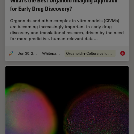
What’s the Best Organoid Imaging Approach
for Early Drug Discovery?
Organoids and other complex in vitro models (CIVMs)
are becoming increasingly important in early drug
discovery and translational research, driven by the need
for more predictive, human-relevant data…
Jun 30, 2026
Whitepaper
Organoidi + Coltura cellulare 3D
What’s 