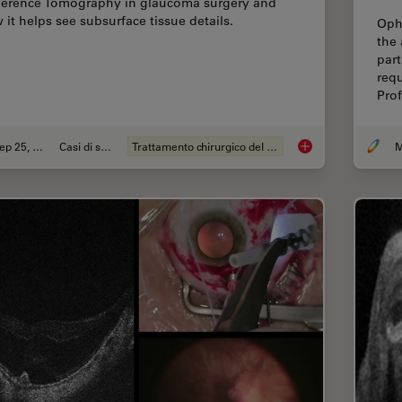
erence Tomography in glaucoma surgery and
 it helps see subsurface tissue details.
Oph
the 
part
requ
Pro
Sep 25, 2023
Casi di studio
Trattamento chirurgico del glaucoma
M
How Intraoperative 