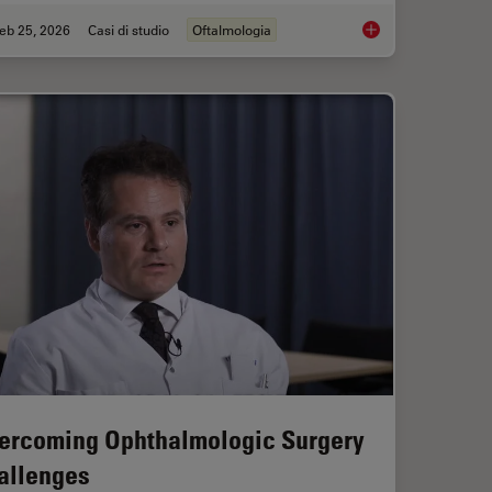
eb 25, 2026
Casi di studio
Oftalmologia
 Digital Microscopy in Ophthalmic Surgery
Glaucoma Stent Revi
ercoming Ophthalmologic Surgery
allenges