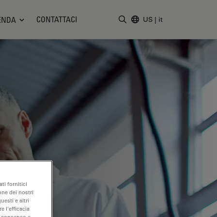
CONTATTACI
ENDA
US
|
it
Inserire il termine di ricerc
ti fornitici
one dei nostri
uesti e altri
e l'efficacia
uo consenso e