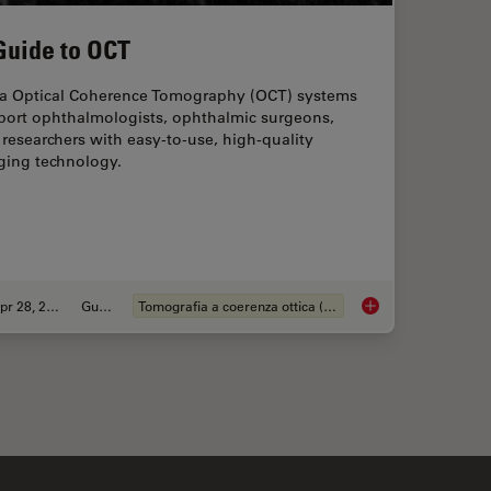
Guide to OCT
ca Optical Coherence Tomography (OCT) systems
port ophthalmologists, ophthalmic surgeons,
researchers with easy-to-use, high-quality
ging technology.
Apr 28, 2020
Guida
Tomografia a coerenza ottica (OCT)
se of Intraoperative OCT in Eye Surgery
A Guide to OCT