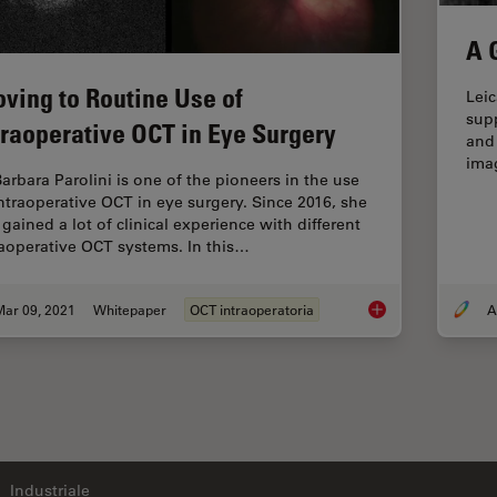
A 
ving to Routine Use of
Lei
sup
traoperative OCT in Eye Surgery
and 
ima
Barbara Parolini is one of the pioneers in the use
intraoperative OCT in eye surgery. Since 2016, she
gained a lot of clinical experience with different
raoperative OCT systems. In this…
Mar 09, 2021
Whitepaper
OCT intraoperatoria
Moving to Routine U
Industriale