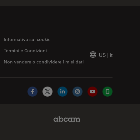
Informativa sui cookie
Termini e Condizioni
US
|
it
Non vendere o condividere i miei dati
Facebook
X
LinkedIn
Instagram
YouTube
Glassdoor
Abcam Limited Link