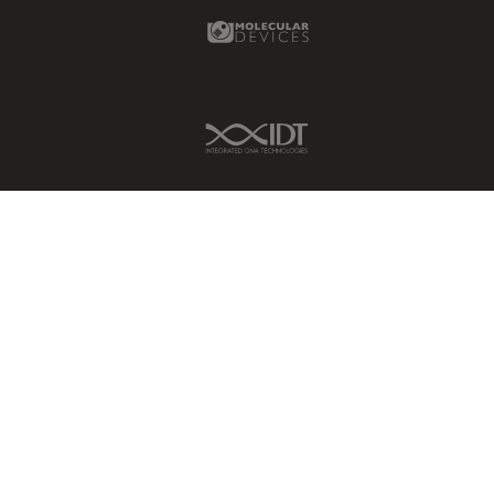
Molecular Devices Link
Inverted Microscopy
La ricerca Life Sciences
Laser Induced Breakdown
Spectroscopy (LIBS)
IDT Link
Laser Microdissection (LMD)
Lente dell’obiettivo
Limite di diffrazione
Malattie neurodegenerative
Metallografia
Microchirurgia
Microelttronica
Microscopi a contrasto di fase
Microscopi Automatici