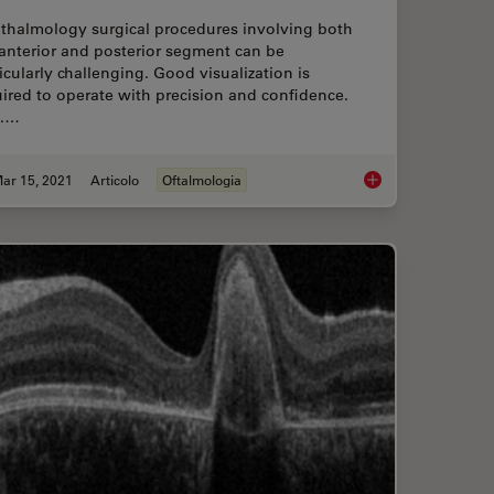
thalmology surgical procedures involving both
anterior and posterior segment can be
icularly challenging. Good visualization is
ired to operate with precision and confidence.
f.…
ar 15, 2021
Articolo
Oftalmologia
OCT Helps Gain Greater Insight in Glaucoma Surgery
Overcoming Ophthal