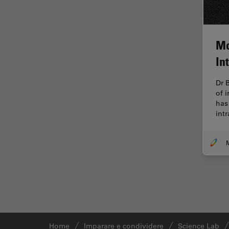
F-Tecnica
FLIM (Fluorescence Lifetime
Imaging Microscopy)
Mo
Fluorescenza
In
Fluorocromo
FluoSync
Dr 
of 
FRAP
has 
int
Fresatura a fascio ionico
FRET
Funzionalità STELLANTIS
Garanzia di qualità / Controllo
di qualità
Ginecologia e Urologia
Grani
Home
Imparare e condividere
Science Lab