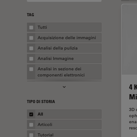
TAG
Tutti
Acquisizione delle immagini
Analisi della pulizia
Analisi Immagine
Analisi in sezione dei
componenti elettronici
4 
Analisi multiplex spaziale
Mi
Anatomia patologica
TIPO DI STORIA
Apertura Numerica
3D d
All
oph
AR Surgery
ena
Articoli
Assemblaggio
res
Tutorial