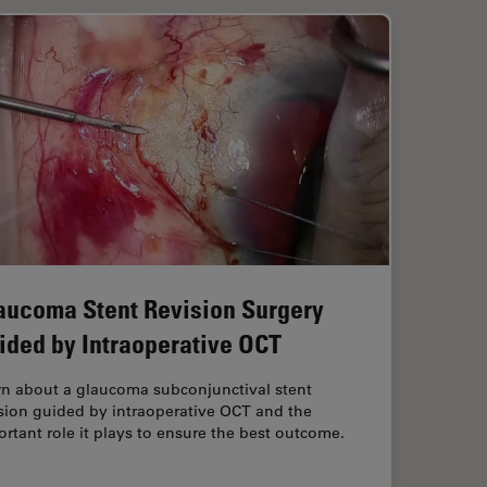
aucoma Stent Revision Surgery
ided by Intraoperative OCT
rn about a glaucoma subconjunctival stent
sion guided by intraoperative OCT and the
rtant role it plays to ensure the best outcome.