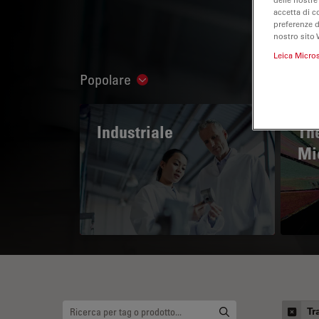
accetta di c
preferenze 
nostro sito 
Leica Micro
Popolare
Show subnavigation
Industriale
The
Mi
Tr