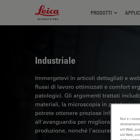
Leica Microsystems Logo
PRODOTTI
APPLIC
Industriale
Immergetevi in articoli dettagliati e webi
flussi di lavoro ottimizzati e comfort er
patologici. Gli argomenti trattati includo
materiali, la microscopia in patologia e m
potrete ottenere preziose informazioni su
Noi e i nost
all'avanguardia per migliorare la precisi
direttamente
produzione, nonché l'accuratezza della d
siti Web, pr
siti Web, co
delle nostre