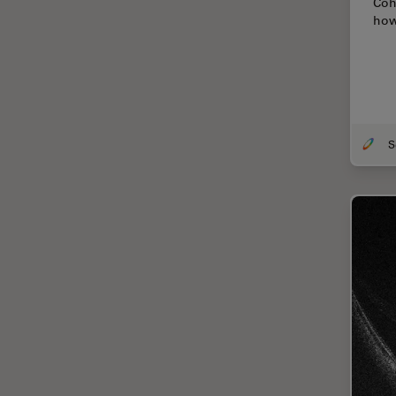
Coh
Coherent Raman Scattering
how
(CRS)
Colorazione
Conservazione dei beni
artistici
Contrast Methods in Light
Microscopy
Cryo SEM
Cultura Cellulare
Didattica
Dissezione
Drosophila Research
EMBL Imaging Centre
Ergonomia