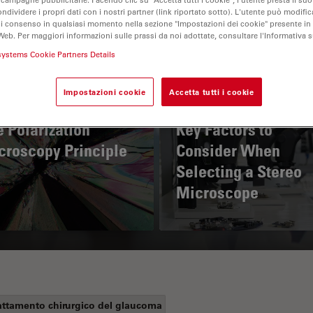
ondividere i propri dati con i nostri partner (link riportato sotto). L'utente può modific
di consenso in qualsiasi momento nella sezione "Impostazioni dei cookie" presente in
Web. Per maggiori informazioni sulle prassi da noi adottate, consultare l'Informativa 
systems Cookie Partners Details
Impostazioni cookie
Accetta tutti i cookie
 Polarization
Key Factors to
croscopy Principle
Consider When
Selecting a Stereo
Microscope
attamento chirurgico del glaucoma