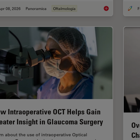
pr 08, 2026
Panoramica
Oftalmologia
F
4 Key Benefits of 3D
w Intraoperative OCT Helps Gain
eater Insight in Glaucoma Surgery
Ov
Ch
rn about the use of intraoperative Optical