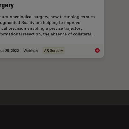
rgery
neuro-oncological surgery, new technologies such
Augmented Reality are helping to improve
ical precision enabling a precise trajectory,
ormational resection, the absence of collateral…
ug 25, 2022
Webinar:
AR Surgery
t of High-Grade Gliomas
Augmented Reality A