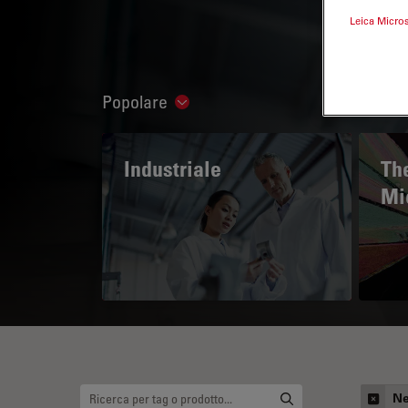
Leica Micro
Popolare
Show subnavigation
Industriale
The
Mi
Ne