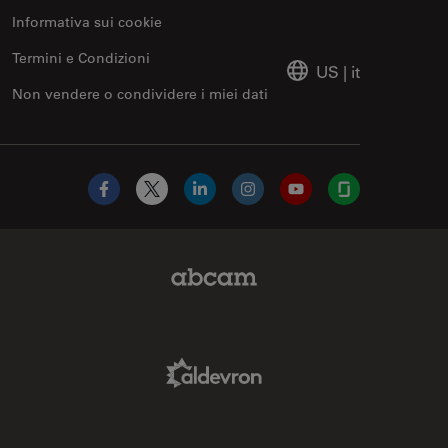
Informativa sui cookie
Termini e Condizioni
US
|
it
Non vendere o condividere i miei dati
Facebook
X
LinkedIn
Instagram
YouTube
Glassdoor
Abcam Limited Link
Aldevron Link