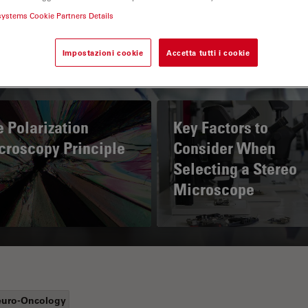
systems Cookie Partners Details
Impostazioni cookie
Accetta tutti i cookie
 Polarization
Key Factors to
croscopy Principle
Consider When
Selecting a Stereo
Microscope
uro-Oncology