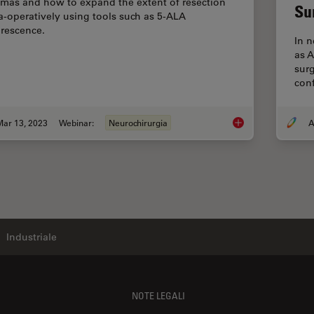
omas and how to expand the extent of resection
Su
ra-operatively using tools such as 5-ALA
orescence.
In 
as 
surg
conf
Mar 13, 2023
Webinar:
Neurochirurgia
A
Surgical Managemen
Industriale
NOTE LEGALI