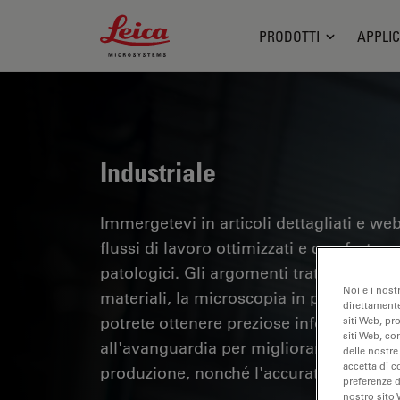
Leica Microsystems Logo
PRODOTTI
APPLIC
Industriale
Immergetevi in articoli dettagliati e webi
flussi di lavoro ottimizzati e comfort er
patologici. Gli argomenti trattati includo
Noi e i nost
materiali, la microscopia in patologia e m
direttamente
potrete ottenere preziose informazioni su
siti Web, pr
siti Web, co
all'avanguardia per migliorare la precisi
delle nostre
accetta di c
produzione, nonché l'accuratezza della d
preferenze 
nostro sito 