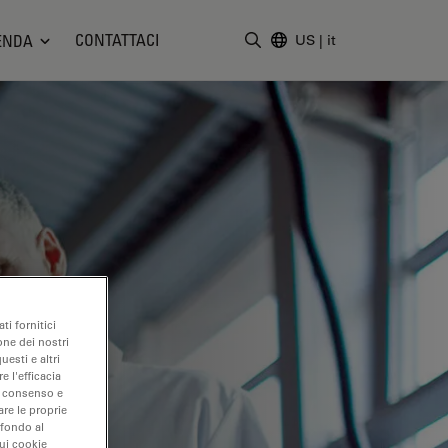
CONTATTACI
ENDA
US
|
it
Inserire il termine di ricerc
ti fornitici
one dei nostri
uesti e altri
e l'efficacia
uo consenso e
are le proprie
 fondo al
sui cookie