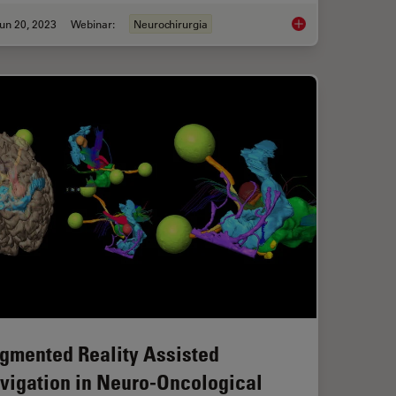
un 20, 2023
Webinar:
Neurochirurgia
Transforming Neurosurgical Procedures
3D, AR & VR for Teac
gmented Reality Assisted
vigation in Neuro-Oncological