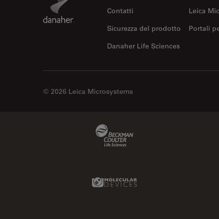
F-Tecnica
Contatti
Leica Mi
FLIM (Fluorescence Lifetime
Imaging Microscopy)
Sicurezza del prodotto
Portali p
Fluorescenza
Danaher Life Sciences
Fluorocromo
FluoSync
© 2026 Leica Microsystems
FRAP
Fresatura a fascio ionico
FRET
Beckman Coulter Link
Funzionalità STELLANTIS
Garanzia di qualità / Controllo
di qualità
Molecular Devices Link
Ginecologia e Urologia
Grani