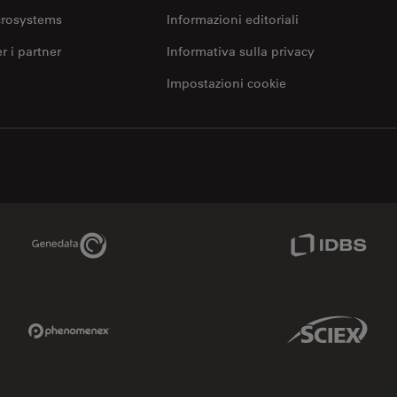
crosystems
Informazioni editoriali
er i partner
Informativa sulla privacy
Impostazioni cookie
Genedata Link
IDBS Link
Phenomenex Link
Sciex Link