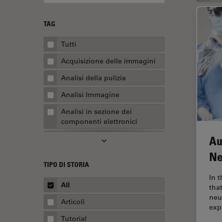
TAG
Tutti
Acquisizione delle immagini
Analisi della pulizia
Analisi Immagine
Analisi in sezione dei
componenti elettronici
Au
Analisi multiplex spaziale
Ne
Anatomia patologica
TIPO DI STORIA
Apertura Numerica
In 
All
tha
AR Surgery
neu
Articoli
Assemblaggio
exp
Tutorial