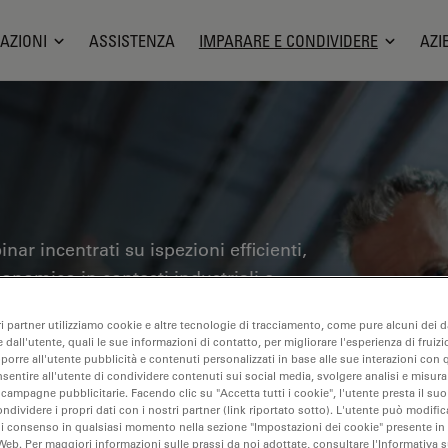
AZIONI
ASSISTENZA
IMPARARE E CONDIVIDERE
AZI
nar incentrati su ispezioni efficienti,
gonomico in contesti industriali e
no il controllo qualità, l'analisi dei
ri partner utilizziamo cookie e altre tecnologie di tracciamento, come pure alcuni dei da
olti altri. Questo è il luogo in cui
 dall'utente, quali le sue informazioni di contatto, per migliorare l'esperienza di fruizi
ll'utilizzo di tecnologie
oporre all'utente pubblicità e contenuti personalizzati in base alle sue interazioni con q
nsentire all'utente di condividere contenuti sui social media, svolgere analisi e misurar
one e l'efficienza dei processi di
 campagne pubblicitarie. Facendo clic su "Accetta tutti i cookie", l'utente presta il s
ondividere i propri dati con i nostri partner (link riportato sotto). L'utente può modific
iagnosi e della ricerca patologica.
di consenso in qualsiasi momento nella sezione "Impostazioni dei cookie" presente in
Web. Per maggiori informazioni sulle prassi da noi adottate, consultare l'Informativa 