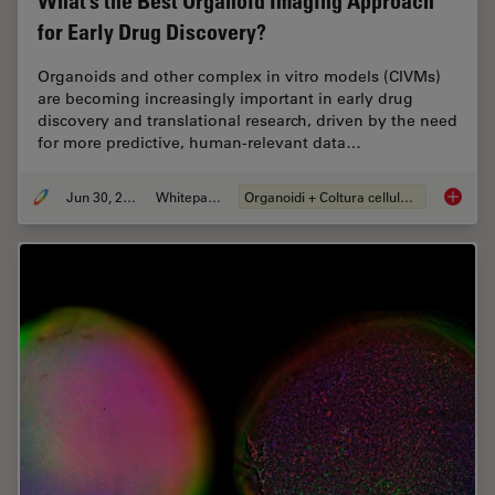
What’s the Best Organoid Imaging Approach
for Early Drug Discovery?
Organoids and other complex in vitro models (CIVMs)
are becoming increasingly important in early drug
discovery and translational research, driven by the need
for more predictive, human-relevant data…
Jun 30, 2026
Whitepaper
Organoidi + Coltura cellulare 3D
What’s 