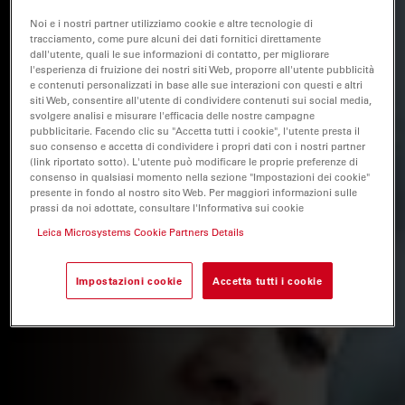
Noi e i nostri partner utilizziamo cookie e altre tecnologie di
tracciamento, come pure alcuni dei dati fornitici direttamente
dall'utente, quali le sue informazioni di contatto, per migliorare
l'esperienza di fruizione dei nostri siti Web, proporre all'utente pubblicità
e contenuti personalizzati in base alle sue interazioni con questi e altri
siti Web, consentire all'utente di condividere contenuti sui social media,
svolgere analisi e misurare l'efficacia delle nostre campagne
pubblicitarie. Facendo clic su "Accetta tutti i cookie", l'utente presta il
suo consenso e accetta di condividere i propri dati con i nostri partner
(link riportato sotto). L'utente può modificare le proprie preferenze di
consenso in qualsiasi momento nella sezione "Impostazioni dei cookie"
presente in fondo al nostro sito Web. Per maggiori informazioni sulle
prassi da noi adottate, consultare l'Informativa sui cookie
Leica Microsystems Cookie Partners Details
Impostazioni cookie
Accetta tutti i cookie