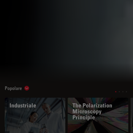
Popolare
Show subnavigation
Industriale
The Polarization
Microscopy
Principle