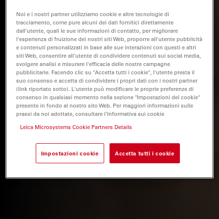
Noi e i nostri partner utilizziamo cookie e altre tecnologie di
tracciamento, come pure alcuni dei dati fornitici direttamente
dall'utente, quali le sue informazioni di contatto, per migliorare
l'esperienza di fruizione dei nostri siti Web, proporre all'utente pubblicità
e contenuti personalizzati in base alle sue interazioni con questi e altri
siti Web, consentire all'utente di condividere contenuti sui social media,
svolgere analisi e misurare l'efficacia delle nostre campagne
pubblicitarie. Facendo clic su "Accetta tutti i cookie", l'utente presta il
suo consenso e accetta di condividere i propri dati con i nostri partner
(link riportato sotto). L'utente può modificare le proprie preferenze di
consenso in qualsiasi momento nella sezione "Impostazioni dei cookie"
presente in fondo al nostro sito Web. Per maggiori informazioni sulle
prassi da noi adottate, consultare l'Informativa sui cookie
Leica Microsystems Cookie Partners Details
Impostazioni cookie
Accetta tutti i cookie