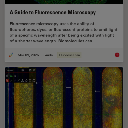
A Guide to Fluorescence Microscopy
Fluorescence microscopy uses the ability of
fluorophores, dyes, or fluorescent proteins to emit light
of a specific wavelength after being excited with light
of a shorter wavelength. Biomolecules can…
Mar 09, 2026
Guida
Fluorescenza
A Guide