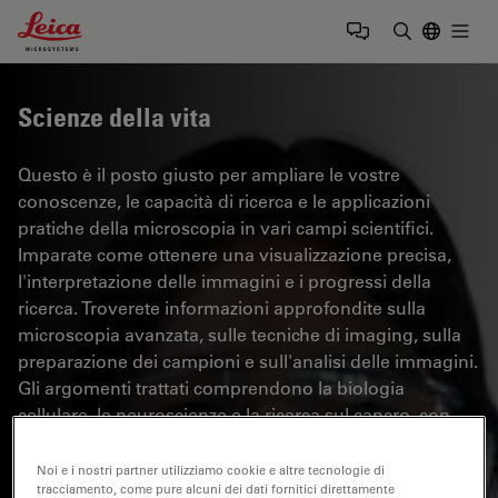
Leica Microsystems Logo
Togg
Inserire il 
Scienze della vita
Questo è il posto giusto per ampliare le vostre
conoscenze, le capacità di ricerca e le applicazioni
pratiche della microscopia in vari campi scientifici.
Imparate come ottenere una visualizzazione precisa,
l'interpretazione delle immagini e i progressi della
ricerca. Troverete informazioni approfondite sulla
microscopia avanzata, sulle tecniche di imaging, sulla
preparazione dei campioni e sull'analisi delle immagini.
Gli argomenti trattati comprendono la biologia
cellulare, le neuroscienze e la ricerca sul cancro, con
particolare attenzione alle applicazioni e alle
innovazioni più avanzate.
Noi e i nostri partner utilizziamo cookie e altre tecnologie di
tracciamento, come pure alcuni dei dati fornitici direttamente