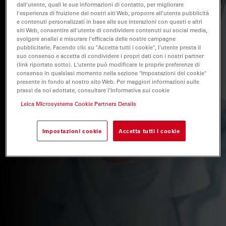
dall'utente, quali le sue informazioni di contatto, per migliorare
l'esperienza di fruizione dei nostri siti Web, proporre all'utente pubblicità
e contenuti personalizzati in base alle sue interazioni con questi e altri
siti Web, consentire all'utente di condividere contenuti sui social media,
svolgere analisi e misurare l'efficacia delle nostre campagne
pubblicitarie. Facendo clic su "Accetta tutti i cookie", l'utente presta il
suo consenso e accetta di condividere i propri dati con i nostri partner
(link riportato sotto). L'utente può modificare le proprie preferenze di
consenso in qualsiasi momento nella sezione "Impostazioni dei cookie"
presente in fondo al nostro sito Web. Per maggiori informazioni sulle
prassi da noi adottate, consultare l'Informativa sui cookie
Leica Microsystems Cookie Partners Details
Impostazioni cookie
Accetta tutti i cookie