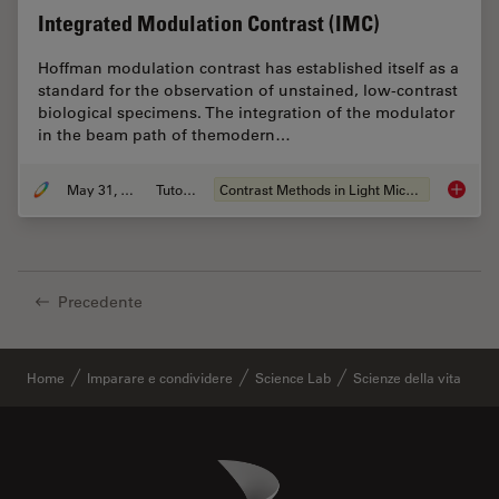
Integrated Modulation Contrast (IMC)
Hoffman modulation contrast has established itself as a
standard for the observation of unstained, low-contrast
biological specimens. The integration of the modulator
in the beam path of themodern…
May 31, 2011
Tutorial
Contrast Methods in Light Microscopy
Integra
Precedente
Home
Imparare e condividere
Science Lab
Scienze della vita
Danaher Logo
Footer