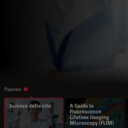
Popolare
Show subnavigation
Scienze della vita
A Guide to
Fluorescence
Lifetime Imaging
Microscopy (FLIM)