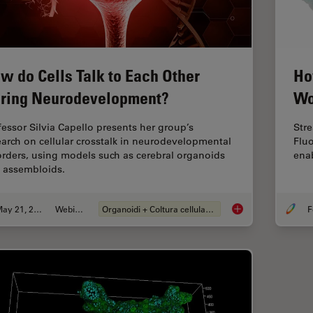
w do Cells Talk to Each Other
Ho
ring Neurodevelopment?
Wo
fessor Silvia Capello presents her group’s
Str
earch on cellular crosstalk in neurodevelopmental
Flu
orders, using models such as cerebral organoids
enab
 assembloids.
May 21, 2024
Webinar:
Organoidi + Coltura cellulare 3D
F
How do Cells Talk t