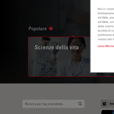
Noi e i nost
direttamente
siti Web, pr
siti Web, co
delle nostre
Popolare
Show subnavigation
accetta di c
preferenze 
nostro sito 
Scienze della vita
Leica Micro
Im