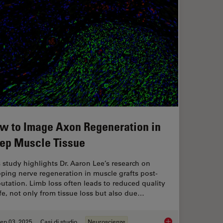
w to Image Axon Regeneration in
ep Muscle Tissue
 study highlights Dr. Aaron Lee’s research on
ping nerve regeneration in muscle grafts post-
tation. Limb loss often leads to reduced quality
ife, not only from tissue loss but also due…
ep 03, 2025
Casi di studio
Neuroscienze
anoid Imaging Approach for Early Drug Discovery?
How to Image Axon R