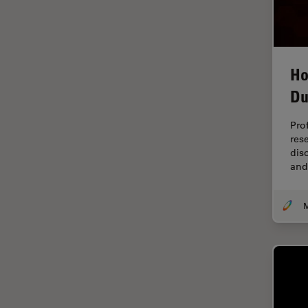
Imaging e analisi tissutale
avanzata
Imaging in 3D
Imaging in vivo dell'intero
Ho
organismo
Du
Imaging Microhub
Imaging per live cell
Pro
res
Imaging Quantitativo
dis
and
Immunofluorescenza
Imperial Imaging Hub
Industria dell'elettronica e dei
semiconduttori
Industria metallurgica
Intelligenza Artificiale
Inverted Microscopy