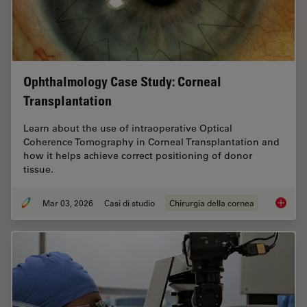
Ophthalmology Case Study: Corneal
Transplantation
Learn about the use of intraoperative Optical
Coherence Tomography in Corneal Transplantation and
how it helps achieve correct positioning of donor
tissue.
Mar 03, 2026
Casi di studio
Chirurgia della cornea
Ophthal