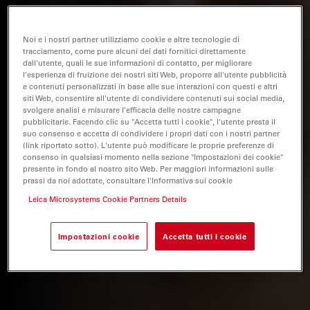
Noi e i nostri partner utilizziamo cookie e altre tecnologie di
tracciamento, come pure alcuni dei dati fornitici direttamente
dall'utente, quali le sue informazioni di contatto, per migliorare
l'esperienza di fruizione dei nostri siti Web, proporre all'utente pubblicità
e contenuti personalizzati in base alle sue interazioni con questi e altri
siti Web, consentire all'utente di condividere contenuti sui social media,
svolgere analisi e misurare l'efficacia delle nostre campagne
pubblicitarie. Facendo clic su "Accetta tutti i cookie", l'utente presta il
suo consenso e accetta di condividere i propri dati con i nostri partner
(link riportato sotto). L'utente può modificare le proprie preferenze di
consenso in qualsiasi momento nella sezione "Impostazioni dei cookie"
presente in fondo al nostro sito Web. Per maggiori informazioni sulle
prassi da noi adottate, consultare l'Informativa sui cookie
Leica Microsystems Cookie Partners Details
Impostazioni cookie
Accetta tutti i cookie