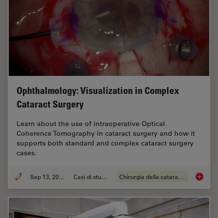
Ophthalmology: Visualization in Complex
Cataract Surgery
Learn about the use of intraoperative Optical
Coherence Tomography in cataract surgery and how it
supports both standard and complex cataract surgery
cases.
Sep 13, 2023
Casi di studio
Chirurgia della cataratta
Ophthal