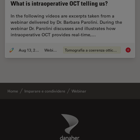
What is intraoperative OCT telling us?
In the following videos are excerpts taken from a
webinar delivered by Dr. Barbara Parolini. During the
webinar Dr. Parolini discusses and illustrates how
intraoperative OCT provides real-time,…
Aug 13, 2020
Webinar:
Tomografia a coerenza ottica (OCT)
What is 
Home
Imparare e condividere
Webinar
Danaher Logo
Footer