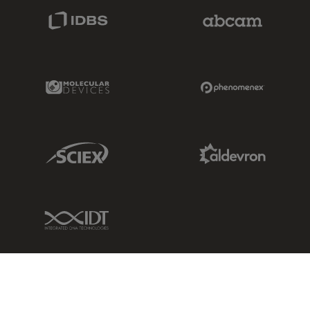
IDBS Link
Abcam Limited
Molecular Devices Link
Phenomenex L
Sciex Link
Aldevron Link
IDT Link