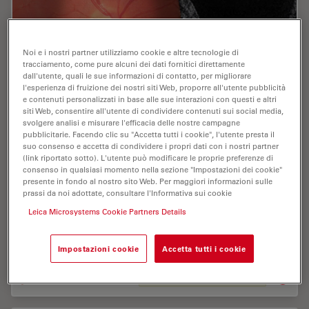
Noi e i nostri partner utilizziamo cookie e altre tecnologie di
tracciamento, come pure alcuni dei dati fornitici direttamente
dall'utente, quali le sue informazioni di contatto, per migliorare
l'esperienza di fruizione dei nostri siti Web, proporre all'utente pubblicità
e contenuti personalizzati in base alle sue interazioni con questi e altri
siti Web, consentire all'utente di condividere contenuti sui social media,
svolgere analisi e misurare l'efficacia delle nostre campagne
pubblicitarie. Facendo clic su "Accetta tutti i cookie", l'utente presta il
suo consenso e accetta di condividere i propri dati con i nostri partner
Clinical Symposium on OCT-Guided Retina
(link riportato sotto). L'utente può modificare le proprie preferenze di
consenso in qualsiasi momento nella sezione "Impostazioni dei cookie"
Surgery
presente in fondo al nostro sito Web. Per maggiori informazioni sulle
prassi da noi adottate, consultare l'Informativa sui cookie
In this recording Prof. Tan from Singapore National Eye
Leica Microsystems Cookie Partners Details
Centre and Dr. Català from Sant Joan de Déu Barcelona
Children’s Hospital share their expertise on retinal
surgery with intraoperative OCT from…
Impostazioni cookie
Accetta tutti i cookie
Jan 12, 2022
Webinar:
Tomografia a coerenza ottica (OCT)
Clinica