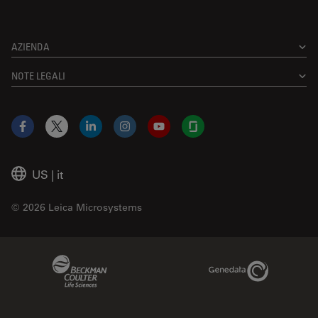
AZIENDA
NOTE LEGALI
Facebook
X
LinkedIn
Instagram
YouTube
Glassdoor
US
|
it
© 2026 Leica Microsystems
Beckman Coulter Link
Genedata Link