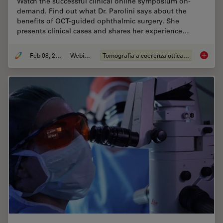
Watch the successful clinical online symposium on-
demand. Find out what Dr. Parolini says about the
benefits of OCT-guided ophthalmic surgery. She
presents clinical cases and shares her experience…
Feb 08, 2021
Webinar:
Tomografia a coerenza ottica (OCT)
How OCT