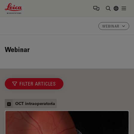
Leica Microsystems Logo
Togg
Inserire il 
WEBINAR
Webinar
FILTER ARTICLES
OCT intraoperatoria