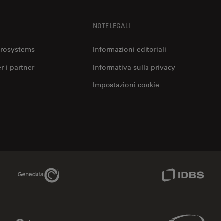
NOTE LEGALI
crosystems
Informazioni editoriali
er i partner
Informativa sulla privacy
Impostazioni cookie
Genedata Link
IDBS Link
Phenomenex Link
Sciex Link