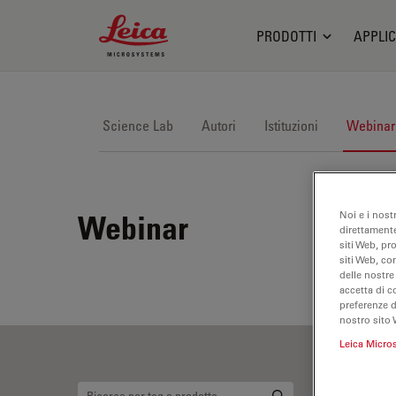
Leica Microsystems Logo
PRODOTTI
APPLIC
Science Lab
Autori
Istituzioni
Webinar
Noi e i nost
Webinar
direttamente
siti Web, pr
siti Web, co
delle nostre
accetta di c
preferenze 
nostro sito 
Leica Micro
A6