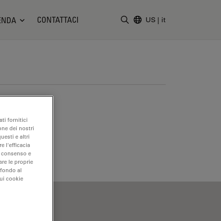
CONTATTACI
ENDA
US
|
it
Inserire il termine di ricerc
ti fornitici
one dei nostri
uesti e altri
e l'efficacia
uo consenso e
are le proprie
 fondo al
sui cookie