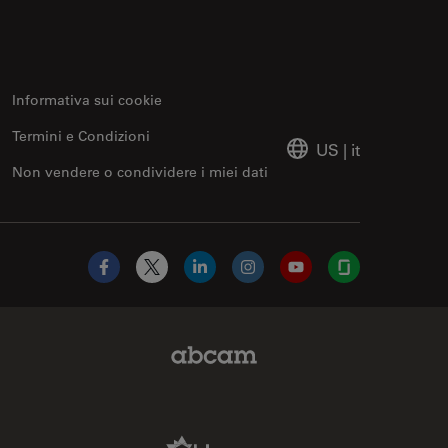
Informativa sui cookie
Termini e Condizioni
US
|
it
Non vendere o condividere i miei dati
Facebook
X
LinkedIn
Instagram
YouTube
Glassdoor
Abcam Limited Link
Aldevron Link