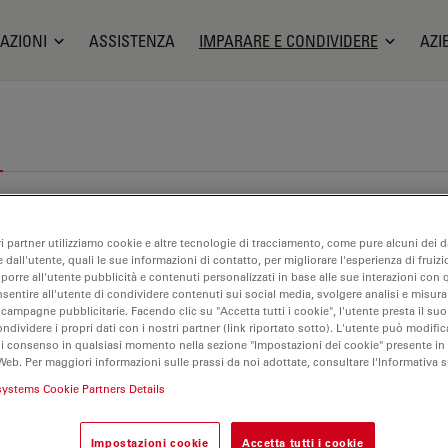
AZIONI
ASSISTENZA
IMPARARE E CONDIVIDERE
AZI
ri partner utilizziamo cookie e altre tecnologie di tracciamento, come pure alcuni dei da
 dall'utente, quali le sue informazioni di contatto, per migliorare l'esperienza di fruizi
oporre all'utente pubblicità e contenuti personalizzati in base alle sue interazioni con q
nsentire all'utente di condividere contenuti sui social media, svolgere analisi e misurar
 campagne pubblicitarie. Facendo clic su "Accetta tutti i cookie", l'utente presta il s
ondividere i propri dati con i nostri partner (link riportato sotto). L'utente può modific
di consenso in qualsiasi momento nella sezione "Impostazioni dei cookie" presente in
Web. Per maggiori informazioni sulle prassi da noi adottate, consultare l'Informativa 
systems Cookie Partners Details
Impostazioni cookie
Accetta tutti i cookie
0 H