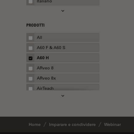
Italiano
Automotive e aerospaziale
Basi di microscopia
Biofarmaceutica
PRODOTTI
Biologia cellulare
All
Boston Innovation Hub
A60 F & A60 S
Cellular Analysis
A60 H
Centre of Excellence Oxford
ARveo 8
Chirurgia della cataratta
ARveo 8x
Chirurgia della colonna
AirTeach
vertebrale
Aivia
Chirurgia della cornea
Cell DIVE
Chirurgia della retina
Cleanliness Analysis Systems
Chirurgia plastica ricostruttiva
Home
Imparare e condividere
Webinar
DM IL LED
CLEM