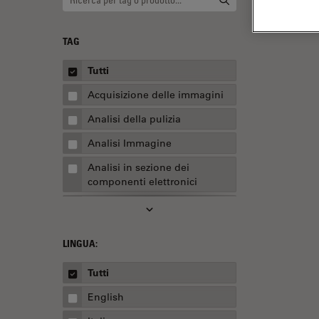
TAG
Tutti
Acquisizione delle immagini
Analisi della pulizia
Analisi Immagine
Analisi in sezione dei
componenti elettronici
Analisi multiplex spaziale
Anatomia patologica
LINGUA:
Apertura Numerica
Tutti
AR Surgery
English
Assemblaggio