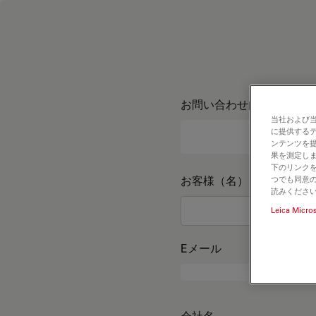
お問い合わせ内容
当社および
に提供する
ンテンツを
果を測定しま
下のリンクを
お客様（名）
つでも同意の
読みくださ
Leica Micro
Eメール
会社名