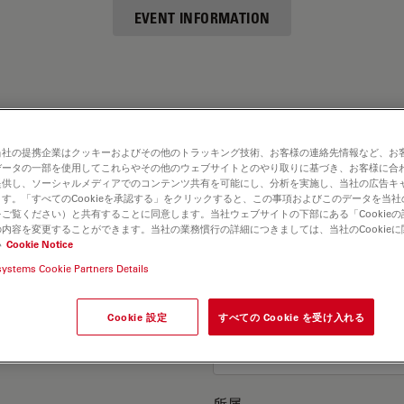
EVENT INFORMATION
当社の提携企業はクッキーおよびその他のトラッキング技術、お客様の連絡先情報など、お
データの一部を使用してこれらやその他のウェブサイトとのやり取りに基づき、お客様に合
提供し、ソーシャルメディアでのコンテンツ共有を可能にし、分析を実施し、当社の広告キ
す。「すべてのCookieを承認する」をクリックすると、この事項およびこのデータを当
ご覧ください）と共有することに同意します。当社ウェブサイトの下部にある「Cookie
お客様（姓）
内容を変更することができます。当社の業務慣行の詳細につきましては、当社のCookie
い
Cookie Notice
systems Cookie Partners Details
電話番号
Cookie 設定
すべての Cookie を受け入れる
所属