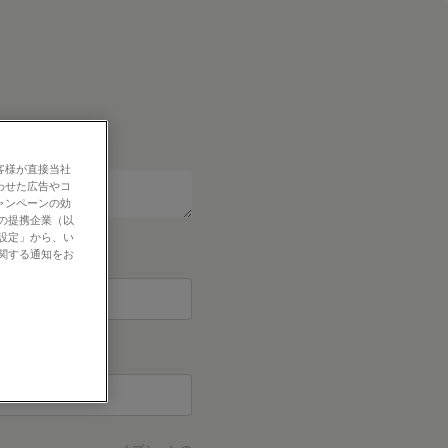
客様が直接当社
わせた広告やコ
ャンペーンの効
社の提携企業（以
の設定」から、い
に関する通知をお