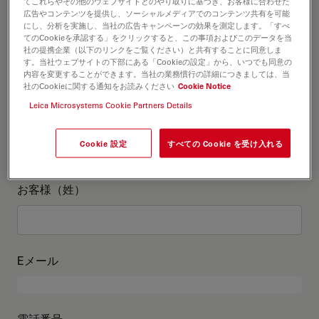
お客様情報
てこれらやその他のウェブサイトとのやり取りに基づき、お客様に合わせた
広告やコンテンツを提供し、ソーシャルメディアでのコンテンツ共有を可能
にし、分析を実施し、当社の広告キャンペーンの効果を測定します。「すべ
てのCookieを承認する」をクリックすると、この事項およびこのデータを当
役職
オプションの
社の提携企業（以下のリンクをご覧ください）と共有することに同意しま
す。当社ウェブサイトの下部にある「Cookieの設定」から、いつでも同意の
内容を変更することができます。当社の業務慣行の詳細につきましては、当
社のCookieに関する通知をお読みください
Cookie Notice
Leica Microsystems Cookie Partners Details
お客様（名）
Cookie 設定
すべての Cookie を受け入れる
お客様（姓）
Eメール
電話番号