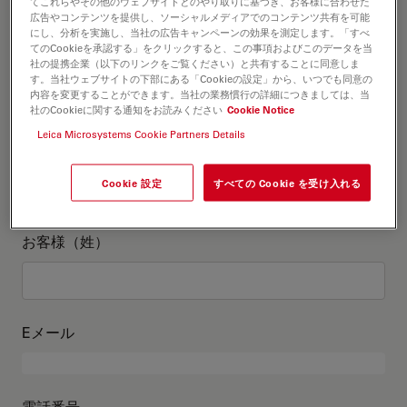
お客様情報
てこれらやその他のウェブサイトとのやり取りに基づき、お客様に合わせた
広告やコンテンツを提供し、ソーシャルメディアでのコンテンツ共有を可能
にし、分析を実施し、当社の広告キャンペーンの効果を測定します。「すべ
てのCookieを承認する」をクリックすると、この事項およびこのデータを当
役職
オプションの
社の提携企業（以下のリンクをご覧ください）と共有することに同意しま
す。当社ウェブサイトの下部にある「Cookieの設定」から、いつでも同意の
内容を変更することができます。当社の業務慣行の詳細につきましては、当
社のCookieに関する通知をお読みください
Cookie Notice
Leica Microsystems Cookie Partners Details
お客様（名）
Cookie 設定
すべての Cookie を受け入れる
お客様（姓）
Eメール
電話番号