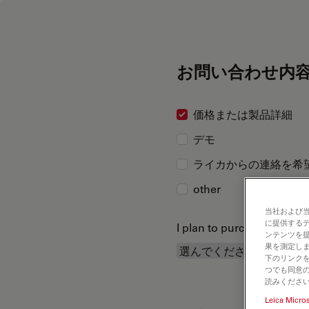
お問い合わせ内
価格または製品詳細
デモ
ライカからの連絡を希
other
当社および
に提供する
I plan to purchase...
ンテンツを
果を測定しま
下のリンクを
つでも同意の
読みくださ
Leica Micro