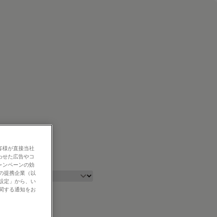
客様が直接当社
わせた広告やコ
ャンペーンの効
社の提携企業（以
の設定」から、い
に関する通知をお