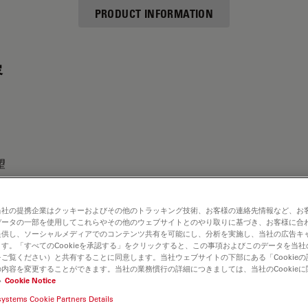
PRODUCT INFORMATION
容
望
当社の提携企業はクッキーおよびその他のトラッキング技術、お客様の連絡先情報など、お
データの一部を使用してこれらやその他のウェブサイトとのやり取りに基づき、お客様に合
提供し、ソーシャルメディアでのコンテンツ共有を可能にし、分析を実施し、当社の広告キ
す。「すべてのCookieを承認する」をクリックすると、この事項およびこのデータを当
ご覧ください）と共有することに同意します。当社ウェブサイトの下部にある「Cookie
内容を変更することができます。当社の業務慣行の詳細につきましては、当社のCookie
い
Cookie Notice
systems Cookie Partners Details