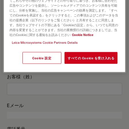
お客様情報
てこれらやその他のウェブサイトとのやり取りに基づき、お客様に合わせた
広告やコンテンツを提供し、ソーシャルメディアでのコンテンツ共有を可能
にし、分析を実施し、当社の広告キャンペーンの効果を測定します。「すべ
てのCookieを承認する」をクリックすると、この事項およびこのデータを当
役職
オプションの
社の提携企業（以下のリンクをご覧ください）と共有することに同意しま
す。当社ウェブサイトの下部にある「Cookieの設定」から、いつでも同意の
内容を変更することができます。当社の業務慣行の詳細につきましては、当
社のCookieに関する通知をお読みください
Cookie Notice
Leica Microsystems Cookie Partners Details
お客様（名）
Cookie 設定
すべての Cookie を受け入れる
お客様（姓）
Eメール
電話番号