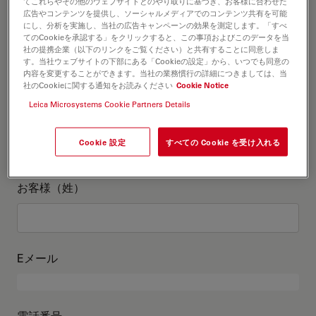
お客様情報
てこれらやその他のウェブサイトとのやり取りに基づき、お客様に合わせた
広告やコンテンツを提供し、ソーシャルメディアでのコンテンツ共有を可能
にし、分析を実施し、当社の広告キャンペーンの効果を測定します。「すべ
てのCookieを承認する」をクリックすると、この事項およびこのデータを当
役職
オプションの
社の提携企業（以下のリンクをご覧ください）と共有することに同意しま
す。当社ウェブサイトの下部にある「Cookieの設定」から、いつでも同意の
内容を変更することができます。当社の業務慣行の詳細につきましては、当
社のCookieに関する通知をお読みください
Cookie Notice
Leica Microsystems Cookie Partners Details
お客様（名）
Cookie 設定
すべての Cookie を受け入れる
お客様（姓）
Eメール
電話番号