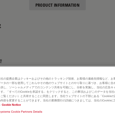
PRODUCT INFORMATION
容
望
当社の提携企業はクッキーおよびその他のトラッキング技術、お客様の連絡先情報など、お
データの一部を使用してこれらやその他のウェブサイトとのやり取りに基づき、お客様に合
提供し、ソーシャルメディアでのコンテンツ共有を可能にし、分析を実施し、当社の広告キ
す。「すべてのCookieを承認する」をクリックすると、この事項およびこのデータを当
ご覧ください）と共有することに同意します。当社ウェブサイトの下部にある「Cookie
内容を変更することができます。当社の業務慣行の詳細につきましては、当社のCookie
い
Cookie Notice
systems Cookie Partners Details