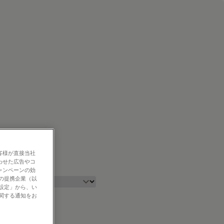
客様が直接当社
わせた広告やコ
ャンペーンの効
社の提携企業（以
の設定」から、い
に関する通知をお