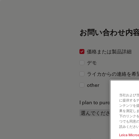
お問い合わせ内
価格または製品詳細
デモ
ライカからの連絡を希
other
当社および
に提供する
I plan to purchase...
ンテンツを
果を測定しま
下のリンクを
つでも同意の
読みくださ
Leica Micro