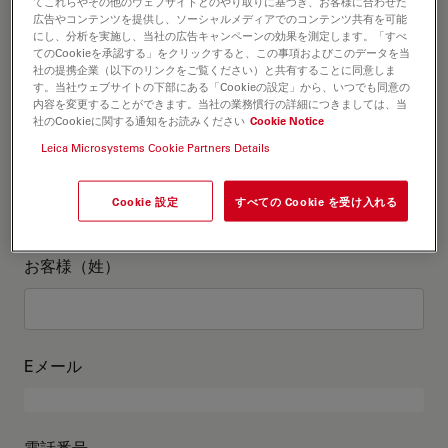
お客様情報
てこれらやその他のウェブサイトとのやり取りに基づき、お客様に合わせた
広告やコンテンツを提供し、ソーシャルメディアでのコンテンツ共有を可能
にし、分析を実施し、当社の広告キャンペーンの効果を測定します。「すべ
てのCookieを承認する」をクリックすると、この事項およびこのデータを当
役職
オプションの
社の提携企業（以下のリンクをご覧ください）と共有することに同意しま
す。当社ウェブサイトの下部にある「Cookieの設定」から、いつでも同意の
内容を変更することができます。当社の業務慣行の詳細につきましては、当
社のCookieに関する通知をお読みください
Cookie Notice
Leica Microsystems Cookie Partners Details
お客様（名）
Cookie 設定
すべての Cookie を受け入れる
お客様（姓）
Eメール
電話番号