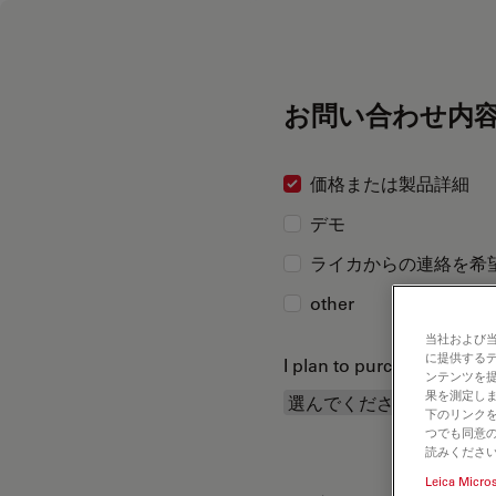
お問い合わせ内
価格または製品詳細
デモ
ライカからの連絡を希
other
当社および
に提供する
I plan to purchase...
ンテンツを
果を測定しま
下のリンクを
つでも同意の
読みくださ
Leica Micro