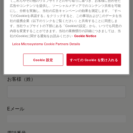
お客様情報
てこれらやその他のウェブサイトとのやり取りに基づき、お客様に合わせた
広告やコンテンツを提供し、ソーシャルメディアでのコンテンツ共有を可能
にし、分析を実施し、当社の広告キャンペーンの効果を測定します。「すべ
てのCookieを承認する」をクリックすると、この事項およびこのデータを当
役職
オプションの
社の提携企業（以下のリンクをご覧ください）と共有することに同意しま
す。当社ウェブサイトの下部にある「Cookieの設定」から、いつでも同意の
内容を変更することができます。当社の業務慣行の詳細につきましては、当
社のCookieに関する通知をお読みください
Cookie Notice
Leica Microsystems Cookie Partners Details
お客様（名）
Cookie 設定
すべての Cookie を受け入れる
お客様（姓）
Eメール
電話番号