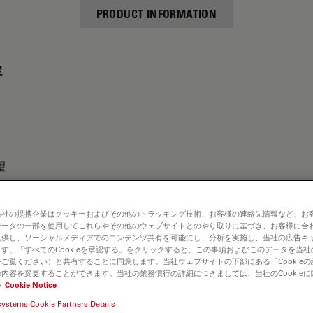
PRODUCT INFORMATION
容
望
当社の提携企業はクッキーおよびその他のトラッキング技術、お客様の連絡先情報など、お
データの一部を使用してこれらやその他のウェブサイトとのやり取りに基づき、お客様に合
提供し、ソーシャルメディアでのコンテンツ共有を可能にし、分析を実施し、当社の広告キ
す。「すべてのCookieを承認する」をクリックすると、この事項およびこのデータを当
ご覧ください）と共有することに同意します。当社ウェブサイトの下部にある「Cookie
内容を変更することができます。当社の業務慣行の詳細につきましては、当社のCookie
い
Cookie Notice
systems Cookie Partners Details