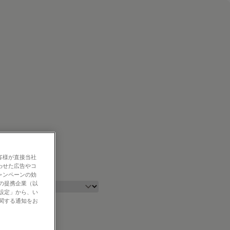
客様が直接当社
わせた広告やコ
ャンペーンの効
社の提携企業（以
の設定」から、い
に関する通知をお