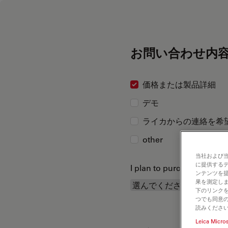
お問い合わせ内
価格または製品詳細
デモ
ライカからの連絡を希
other
当社および
に提供する
I plan to purchase...
ンテンツを
果を測定しま
下のリンクを
つでも同意の
読みくださ
Leica Micro