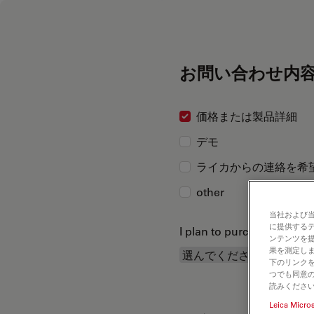
お問い合わせ内
価格または製品詳細
デモ
ライカからの連絡を希
other
当社および
に提供する
I plan to purchase...
ンテンツを
果を測定しま
下のリンクを
つでも同意の
読みくださ
Leica Micro