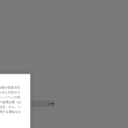
客様が直接当社
わせた広告やコ
ャンペーンの効
社の提携企業（以
の設定」から、い
に関する通知をお