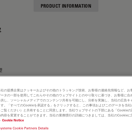
PRODUCT INFORMATION
容
望
当社の提携企業はクッキーおよびその他のトラッキング技術、お客様の連絡先情報など、お
データの一部を使用してこれらやその他のウェブサイトとのやり取りに基づき、お客様に合
提供し、ソーシャルメディアでのコンテンツ共有を可能にし、分析を実施し、当社の広告キ
す。「すべてのCookieを承認する」をクリックすると、この事項およびこのデータを当
ご覧ください）と共有することに同意します。当社ウェブサイトの下部にある「Cookie
内容を変更することができます。当社の業務慣行の詳細につきましては、当社のCookie
い
Cookie Notice
systems Cookie Partners Details