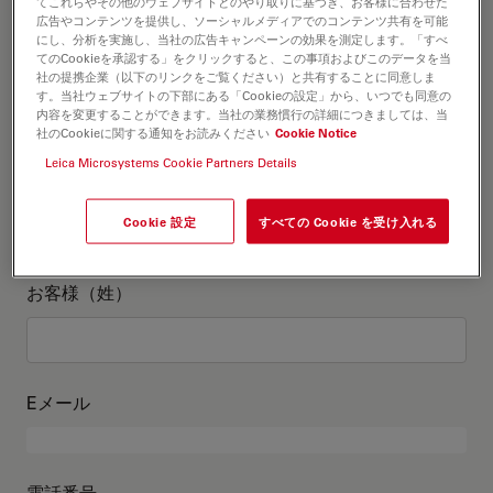
お客様情報
てこれらやその他のウェブサイトとのやり取りに基づき、お客様に合わせた
広告やコンテンツを提供し、ソーシャルメディアでのコンテンツ共有を可能
にし、分析を実施し、当社の広告キャンペーンの効果を測定します。「すべ
てのCookieを承認する」をクリックすると、この事項およびこのデータを当
役職
オプションの
社の提携企業（以下のリンクをご覧ください）と共有することに同意しま
す。当社ウェブサイトの下部にある「Cookieの設定」から、いつでも同意の
内容を変更することができます。当社の業務慣行の詳細につきましては、当
社のCookieに関する通知をお読みください
Cookie Notice
Leica Microsystems Cookie Partners Details
お客様（名）
Cookie 設定
すべての Cookie を受け入れる
お客様（姓）
Eメール
電話番号