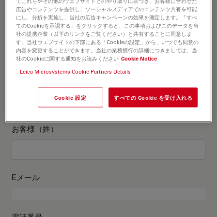
お客様情報
てこれらやその他のウェブサイトとのやり取りに基づき、お客様に合わせた
広告やコンテンツを提供し、ソーシャルメディアでのコンテンツ共有を可能
にし、分析を実施し、当社の広告キャンペーンの効果を測定します。「すべ
てのCookieを承認する」をクリックすると、この事項およびこのデータを当
役職
オプションの
社の提携企業（以下のリンクをご覧ください）と共有することに同意しま
す。当社ウェブサイトの下部にある「Cookieの設定」から、いつでも同意の
内容を変更することができます。当社の業務慣行の詳細につきましては、当
社のCookieに関する通知をお読みください
Cookie Notice
Leica Microsystems Cookie Partners Details
お客様（名）
Cookie 設定
すべての Cookie を受け入れる
お客様（姓）
Eメール
電話番号