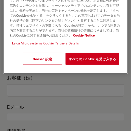
お客様情報
てこれらやその他のウェブサイトとのやり取りに基づき、お客様に合わせた
広告やコンテンツを提供し、ソーシャルメディアでのコンテンツ共有を可能
にし、分析を実施し、当社の広告キャンペーンの効果を測定します。「すべ
てのCookieを承認する」をクリックすると、この事項およびこのデータを当
役職
オプションの
社の提携企業（以下のリンクをご覧ください）と共有することに同意しま
す。当社ウェブサイトの下部にある「Cookieの設定」から、いつでも同意の
内容を変更することができます。当社の業務慣行の詳細につきましては、当
社のCookieに関する通知をお読みください
Cookie Notice
Leica Microsystems Cookie Partners Details
お客様（名）
Cookie 設定
すべての Cookie を受け入れる
お客様（姓）
Eメール
電話番号