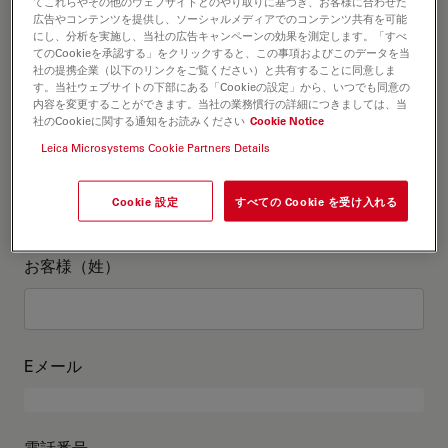
お客様情報
てこれらやその他のウェブサイトとのやり取りに基づき、お客様に合わせた
広告やコンテンツを提供し、ソーシャルメディアでのコンテンツ共有を可能
にし、分析を実施し、当社の広告キャンペーンの効果を測定します。「すべ
てのCookieを承認する」をクリックすると、この事項およびこのデータを当
役職
オプションの
社の提携企業（以下のリンクをご覧ください）と共有することに同意しま
す。当社ウェブサイトの下部にある「Cookieの設定」から、いつでも同意の
内容を変更することができます。当社の業務慣行の詳細につきましては、当
社のCookieに関する通知をお読みください
Cookie Notice
Leica Microsystems Cookie Partners Details
お客様（名）
Cookie 設定
すべての Cookie を受け入れる
お客様（姓）
Eメール
電話番号