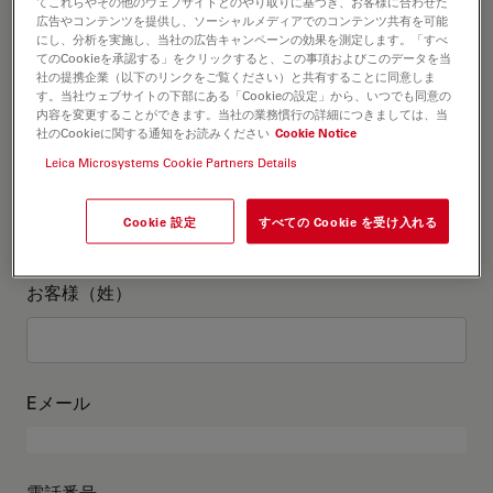
お客様情報
てこれらやその他のウェブサイトとのやり取りに基づき、お客様に合わせた
広告やコンテンツを提供し、ソーシャルメディアでのコンテンツ共有を可能
にし、分析を実施し、当社の広告キャンペーンの効果を測定します。「すべ
てのCookieを承認する」をクリックすると、この事項およびこのデータを当
役職
オプションの
社の提携企業（以下のリンクをご覧ください）と共有することに同意しま
す。当社ウェブサイトの下部にある「Cookieの設定」から、いつでも同意の
内容を変更することができます。当社の業務慣行の詳細につきましては、当
社のCookieに関する通知をお読みください
Cookie Notice
Leica Microsystems Cookie Partners Details
お客様（名）
Cookie 設定
すべての Cookie を受け入れる
お客様（姓）
Eメール
電話番号