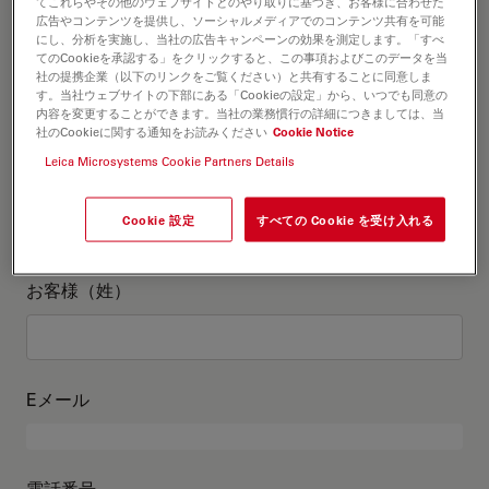
お客様情報
てこれらやその他のウェブサイトとのやり取りに基づき、お客様に合わせた
広告やコンテンツを提供し、ソーシャルメディアでのコンテンツ共有を可能
にし、分析を実施し、当社の広告キャンペーンの効果を測定します。「すべ
てのCookieを承認する」をクリックすると、この事項およびこのデータを当
役職
オプションの
社の提携企業（以下のリンクをご覧ください）と共有することに同意しま
す。当社ウェブサイトの下部にある「Cookieの設定」から、いつでも同意の
内容を変更することができます。当社の業務慣行の詳細につきましては、当
社のCookieに関する通知をお読みください
Cookie Notice
Leica Microsystems Cookie Partners Details
お客様（名）
Cookie 設定
すべての Cookie を受け入れる
お客様（姓）
Eメール
電話番号