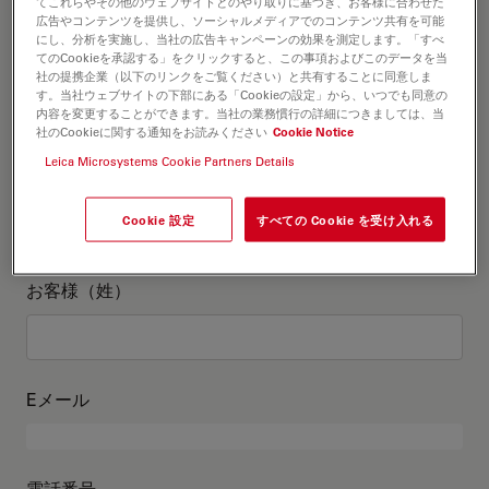
お客様情報
てこれらやその他のウェブサイトとのやり取りに基づき、お客様に合わせた
広告やコンテンツを提供し、ソーシャルメディアでのコンテンツ共有を可能
にし、分析を実施し、当社の広告キャンペーンの効果を測定します。「すべ
てのCookieを承認する」をクリックすると、この事項およびこのデータを当
役職
オプションの
社の提携企業（以下のリンクをご覧ください）と共有することに同意しま
す。当社ウェブサイトの下部にある「Cookieの設定」から、いつでも同意の
内容を変更することができます。当社の業務慣行の詳細につきましては、当
社のCookieに関する通知をお読みください
Cookie Notice
Leica Microsystems Cookie Partners Details
お客様（名）
Cookie 設定
すべての Cookie を受け入れる
お客様（姓）
Eメール
電話番号