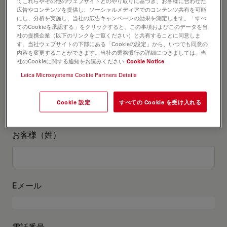
お客様情報
てこれらやその他のウェブサイトとのやり取りに基づき、お客様に合わせた
広告やコンテンツを提供し、ソーシャルメディアでのコンテンツ共有を可能
にし、分析を実施し、当社の広告キャンペーンの効果を測定します。「すべ
てのCookieを承認する」をクリックすると、この事項およびこのデータを当
役職
オプションの
社の提携企業（以下のリンクをご覧ください）と共有することに同意しま
す。当社ウェブサイトの下部にある「Cookieの設定」から、いつでも同意の
内容を変更することができます。当社の業務慣行の詳細につきましては、当
社のCookieに関する通知をお読みください
Cookie Notice
Leica Microsystems Cookie Partners Details
お客様（名）
Cookie 設定
すべての Cookie を受け入れる
お客様（姓）
Eメール
電話番号