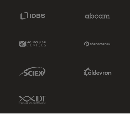
IDBS Link
Abcam Limited
Molecular Devices Link
Phenomenex L
Sciex Link
Aldevron Link
IDT Link