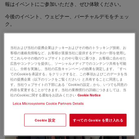
報はイベントにご参加いただき、ぜひ体験ください。
今後のイベント、ウェビナー、バーチャルデモをチェッ
ク。
また、オンデマンドのウェビナーもご用意しています（英
語のみ）。お役に立てることがあるかもしれません。
当社および当社の提携企業はクッキーおよびその他のトラッキング技術、お
客様の連絡先情報など、お客様が直接当社に提供するデータの一部を使用し
てこれらやその他のウェブサイトとのやり取りに基づき、お客様に合わせた
ON-DEMAND WEBINARS (EN)
広告やコンテンツを提供し、ソーシャルメディアでのコンテンツ共有を可能
にし、分析を実施し、当社の広告キャンペーンの効果を測定します。「すべ
てのCookieを承認する」をクリックすると、この事項およびこのデータを当
社の提携企業（以下のリンクをご覧ください）と共有することに同意しま
皆様のご参加をお待ちしております。
す。当社ウェブサイトの下部にある「Cookieの設定」から、いつでも同意の
内容を変更することができます。当社の業務慣行の詳細につきましては、当
社のCookieに関する通知をお読みください
Cookie Notice
Leica Microsystems Cookie Partners Details
Cookie 設定
すべての Cookie を受け入れる