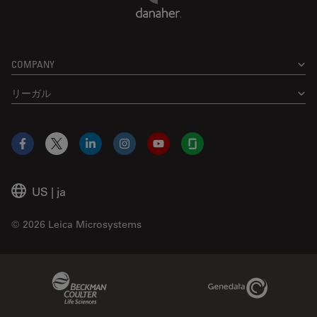
COMPANY
リーガル
Facebook
X
LinkedIn
Instagram
YouTube
Glassdoor
US
|
ja
© 2026 Leica Microsystems
Beckman Coulter Link
Genedata Link