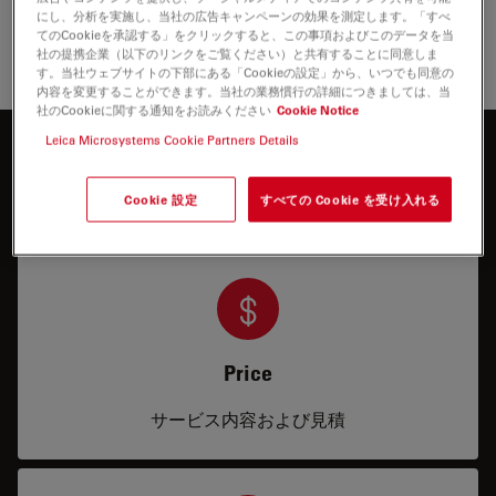
Wi-Fiのトラフィック状況およびネットワーク性能により
にし、分析を実施し、当社の広告キャンペーンの効果を測定します。「すべ
てのCookieを承認する」をクリックすると、この事項およびこのデータを当
異なります。
社の提携企業（以下のリンクをご覧ください）と共有することに同意しま
す。当社ウェブサイトの下部にある「Cookieの設定」から、いつでも同意の
内容を変更することができます。当社の業務慣行の詳細につきましては、当
社のCookieに関する通知をお読みください
Cookie Notice
Leica Microsystems Cookie Partners Details
もっと知りたいですか？
お気軽にお問合せください
Cookie 設定
すべての Cookie を受け入れる
Price
サービス内容および見積