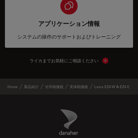
アプリケーション情報
システムの操作のサポートおよびトレーニング
ライカまでお気軽にご相談ください
Show local cont
Home
製品紹介
光学顕微鏡
実体顕微鏡
Leica EZ4 W & EZ4 E
Danaher Logo
Footer