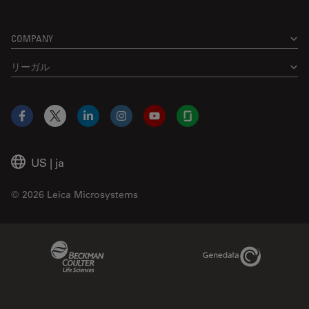
COMPANY
リーガル
Facebook
X
LinkedIn
Instagram
YouTube
Glassdoor
US
|
ja
© 2026 Leica Microsystems
Beckman Coulter Link
Genedata Link