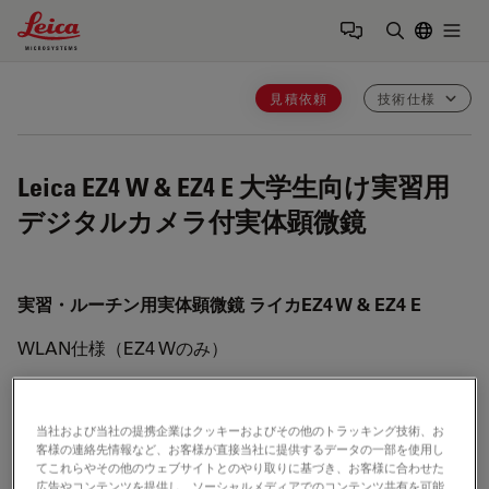
Leica Microsystems Logo
Togg
検索用語を
見積依頼
技術仕様
Leica EZ4 W & EZ4 E
大学生向け実習用
デジタルカメラ付実体顕微鏡
実習・ルーチン用実体顕微鏡 ライカEZ4 W & EZ4 E
WLAN仕様（EZ4 Wのみ）
ネットワーク標準IEEE 802.11n
当社および当社の提携企業はクッキーおよびその他のトラッキング技術、お
動作周波数2.4 GHz
客様の連絡先情報など、お客様が直接当社に提供するデータの一部を使用し
てこれらやその他のウェブサイトとのやり取りに基づき、お客様に合わせた
モバイル機器の接続数および安定性は使用環境における
広告やコンテンツを提供し、ソーシャルメディアでのコンテンツ共有を可能