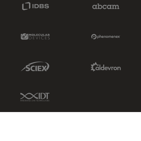
IDBS Link
Abcam Limited
Molecular Devices Link
Phenomenex L
Sciex Link
Aldevron Link
IDT Link