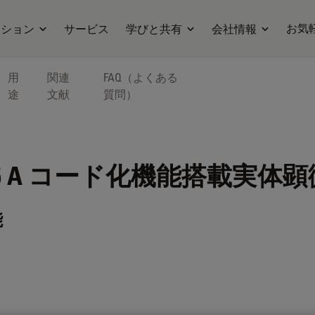
お気
ーション
サービス
学びと共有
会社情報
用
関連
FAQ（よくある
途
文献
質問）
 A
コード化機能搭載実体顕
能