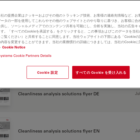
 C
当社の提携企業はクッキーおよびその他のトラッキング技術、お客様の連絡先情報など、お
データの一部を使用してこれらやその他のウェブサイトとのやり取りに基づき、お客様に合
提供し、ソーシャルメディアでのコンテンツ共有を可能にし、分析を実施し、当社の広告キ
CHURE OR FLYER
す。「すべてのCookieを承認する」をクリックすると、この事項およびこのデータを当
ご覧ください）と共有することに同意します。当社ウェブサイトの下部にある「Cookie
内容を変更することができます。当社の業務慣行の詳細につきましては、当社のCookie
い
Cookie Notice
systems Cookie Partners Details
Jul
Cleanliness analysis solutions flyer CN
Cookie 設定
すべての Cookie を受け入れる
Jul
Cleanliness analysis solutions flyer DE
Jul
Cleanliness analysis solutions flyer EN