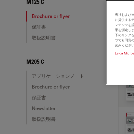
M125
M125 C
当社および
Brochure or flyer
に提供する
ンテンツを
保証書
BRO
果を測定しま
下のリンクを
取扱説明書
つでも同意の
読みくださ
Leica Micro
M205 C
アプリケーションノート
Brochure or flyer
保証書
Newsletter
取扱説明書